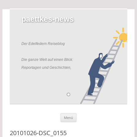
paettkes-news
Der Edelfedern Reiseblog
Die ganze Welt auf einen Blick:
Reportagen und Geschichten,
die das Leben schreibt.
Zum Inhalt springen
Menü
Der Edelfedern Reiseblog – Die ganze
Paettkes News
Welt auf einen Blick. Reportagen, Texte
20101026-DSC_0155
und Geschichten aus dem Leben