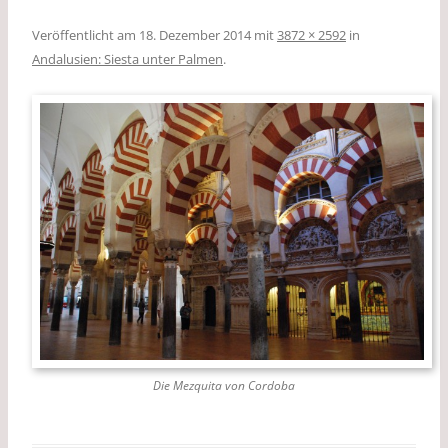
Veröffentlicht am
18. Dezember 2014
mit
3872 × 2592
in
Andalusien: Siesta unter Palmen
.
Die Mezquita von Cordoba