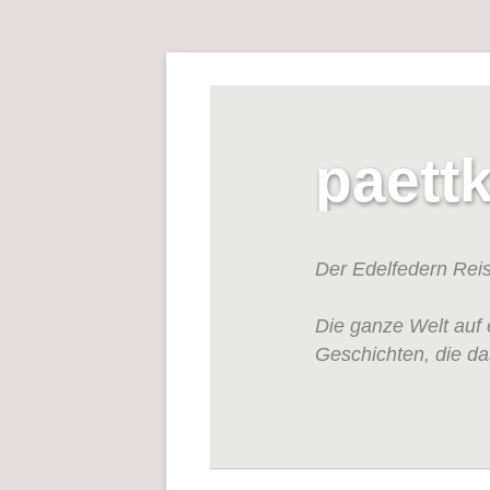
paett
Der Edelfedern Rei
Die ganze Welt auf 
Geschichten, die da