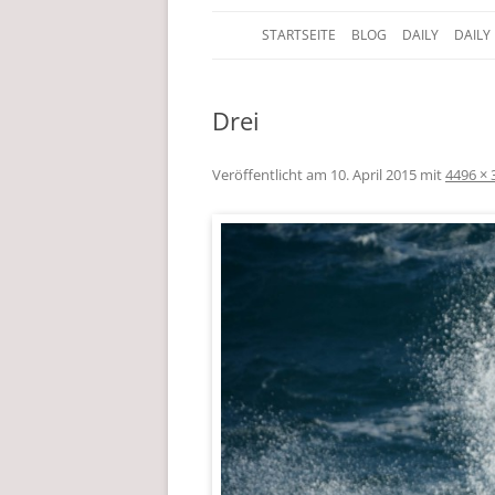
STARTSEITE
BLOG
DAILY
DAILY
Der Edelfedern Reiseblog
Paettkes News
Drei
Veröffentlicht am
10. April 2015
mit
4496 × 