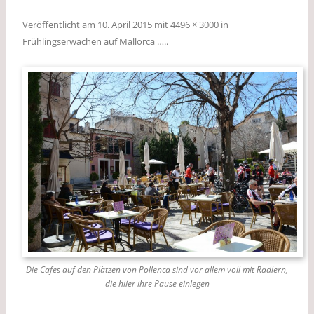
Veröffentlicht am
10. April 2015
mit
4496 × 3000
in
Frühlingserwachen auf Mallorca ….
.
Die Cafes auf den Plätzen von Pollenca sind vor allem voll mit Radlern,
die hiier ihre Pause einlegen