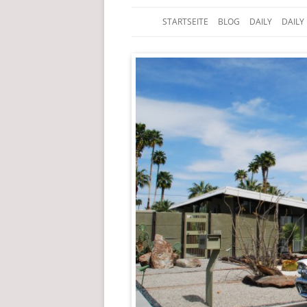
STARTSEITE
BLOG
DAILY
DAILY
Der Edelfedern Reiseblog
Paettkes News