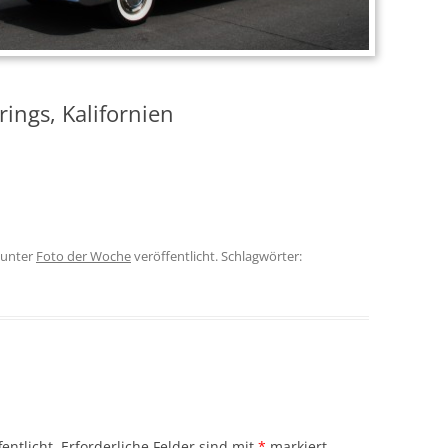
ings, Kalifornien
unter
Foto der Woche
veröffentlicht. Schlagwörter:
entlicht.
Erforderliche Felder sind mit
*
markiert