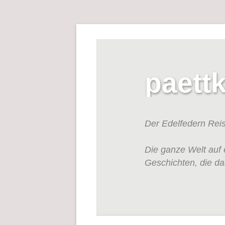
paett
Der Edelfedern Rei
Die ganze Welt auf 
Geschichten, die da