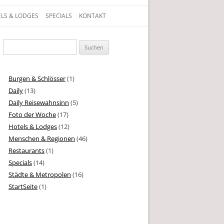
LS & LODGES
SPECIALS
KONTAKT
gen, Texte und Geschichten aus dem Leben
Suchen
nach:
Burgen & Schlösser
(1)
Daily
(13)
Daily Reisewahnsinn
(5)
Foto der Woche
(17)
Hotels & Lodges
(12)
Menschen & Regionen
(46)
Restaurants
(1)
Specials
(14)
Städte & Metropolen
(16)
StartSeite
(1)