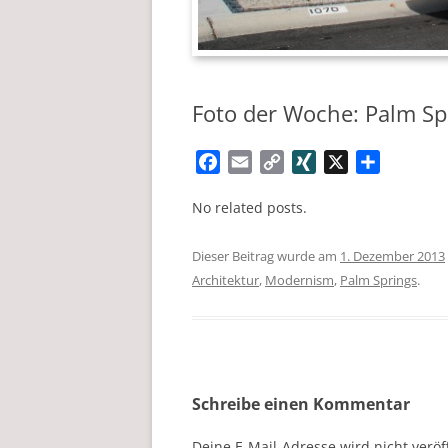
Foto der Woche: Palm Spr
F
E
C
X
X
T
a
m
o
I
e
No related posts.
c
a
p
N
i
e
i
y
G
l
Dieser Beitrag wurde am
b
l
L
1. Dezember 2013
e
Architektur
o
,
Modernism
i
,
Palm Springs
n
.
o
n
k
k
Schreibe einen Kommentar
Deine E-Mail-Adresse wird nicht veröff