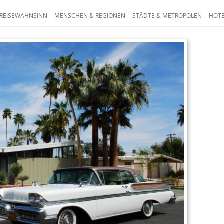
Zum Inhalt springen
 REISEWAHNSINN
MENSCHEN & REGIONEN
STÄDTE & METROPOLEN
HOTE
 – Die ganze Welt auf einen Blick. Reporta