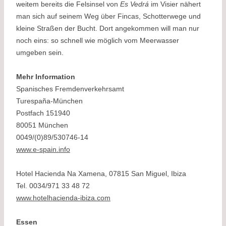
weitem bereits die Felsinsel von
Es Vedrá
im Visier nähert
man sich auf seinem Weg über Fincas, Schotterwege und
kleine Straßen der Bucht. Dort angekommen will man nur
noch eins: so schnell wie möglich vom Meerwasser
umgeben sein.
Mehr Information
Spanisches Fremdenverkehrsamt
Turespaña-München
Postfach 151940
80051 München
0049/(0)89/530746-14
www.e-spain.info
Hotel Hacienda Na Xamena, 07815 San Miguel, Ibiza
Tel. 0034/971 33 48 72
www.hotelhacienda-ibiza.com
Essen