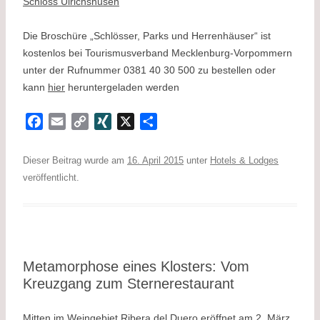
Schloss Ulrichshusen
Die Broschüre „Schlösser, Parks und Herrenhäuser“ ist
kostenlos bei Tourismusverband Mecklenburg-Vorpommern
unter der Rufnummer 0381 40 30 500 zu bestellen oder
kann
hier
heruntergeladen werden
F
E
C
X
X
T
a
m
o
I
e
c
a
p
N
i
Dieser Beitrag wurde am
16. April 2015
unter
Hotels & Lodges
e
i
y
G
l
veröffentlicht.
b
l
L
e
o
i
n
o
n
k
k
Metamorphose eines Klosters: Vom
Kreuzgang zum Sternerestaurant
Mitten im Weingebiet Ribera del Duero eröffnet am 2. März