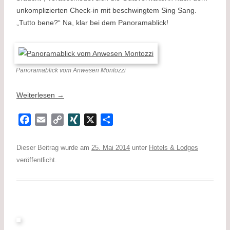
unkomplizierten Check-in mit beschwingtem Sing Sang.
„Tutto bene?“ Na, klar bei dem Panoramablick!
Panoramablick vom Anwesen Montozzi
Weiterlesen
→
F
E
C
X
X
T
a
m
o
I
e
c
a
p
N
i
Dieser Beitrag wurde am
25. Mai 2014
unter
Hotels & Lodges
e
i
y
G
l
veröffentlicht.
b
l
L
e
o
i
n
o
n
k
k