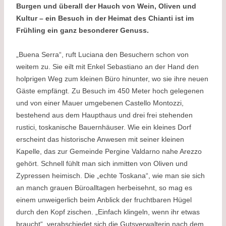
Burgen und überall der Hauch von Wein, Oliven und
Kultur – ein Besuch in der Heimat des Chianti ist im
Frühling ein ganz besonderer Genuss.
„Buena Serra“, ruft Luciana den Besuchern schon von
weitem zu. Sie eilt mit Enkel Sebastiano an der Hand den
holprigen Weg zum kleinen Büro hinunter, wo sie ihre neuen
Gäste empfängt. Zu Besuch im 450 Meter hoch gelegenen
und von einer Mauer umgebenen Castello Montozzi,
bestehend aus dem Haupthaus und drei frei stehenden
rustici, toskanische Bauernhäuser. Wie ein kleines Dorf
erscheint das historische Anwesen mit seiner kleinen
Kapelle, das zur Gemeinde Pergine Valdarno nahe Arezzo
gehört. Schnell fühlt man sich inmitten von Oliven und
Zypressen heimisch. Die „echte Toskana“, wie man sie sich
an manch grauen Büroalltagen herbeisehnt, so mag es
einem unweigerlich beim Anblick der fruchtbaren Hügel
durch den Kopf zischen. „Einfach klingeln, wenn ihr etwas
braucht“, verabschiedet sich die Gutsverwalterin nach dem