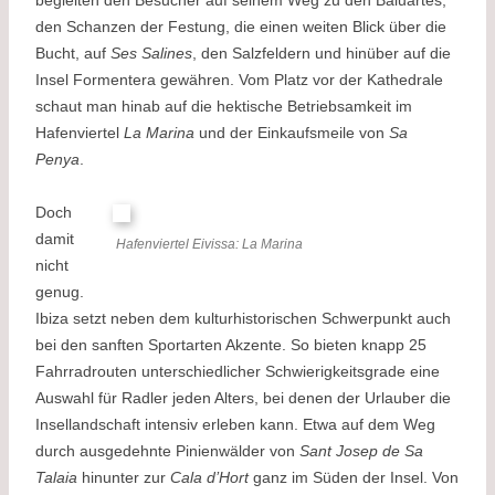
begleiten den Besucher auf seinem Weg zu den Baluartes,
den Schanzen der Festung, die einen weiten Blick über die
Bucht, auf
Ses Salines
, den Salzfeldern und hinüber auf die
Insel Formentera gewähren. Vom Platz vor der Kathedrale
schaut man hinab auf die hektische Betriebsamkeit im
Hafenviertel
La Marina
und der Einkaufsmeile von
Sa
Penya
.
Doch
damit
Hafenviertel Eivissa: La Marina
nicht
genug.
Ibiza setzt neben dem kulturhistorischen Schwerpunkt auch
bei den sanften Sportarten Akzente. So bieten knapp 25
Fahrradrouten unterschiedlicher Schwierigkeitsgrade eine
Auswahl für Radler jeden Alters, bei denen der Urlauber die
Insellandschaft intensiv erleben kann. Etwa auf dem Weg
durch ausgedehnte Pinienwälder von
Sant Josep de Sa
Talaia
hinunter zur
Cala d’Hort
ganz im Süden der Insel. Von