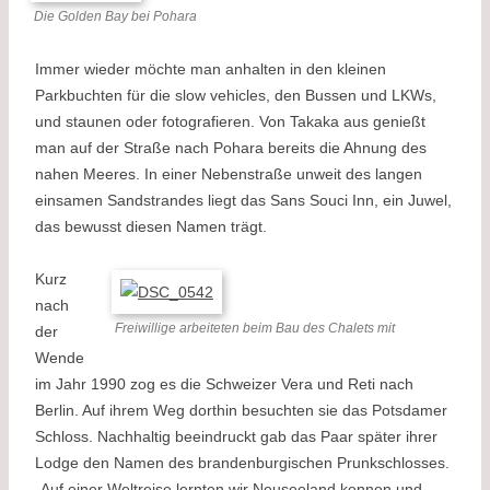
Die Golden Bay bei Pohara
Immer wieder möchte man anhalten in den kleinen
Parkbuchten für die slow vehicles, den Bussen und LKWs,
und staunen oder fotografieren. Von Takaka aus genießt
man auf der Straße nach Pohara bereits die Ahnung des
nahen Meeres. In einer Nebenstraße unweit des langen
einsamen Sandstrandes liegt das Sans Souci Inn, ein Juwel,
das bewusst diesen Namen trägt.
Kurz
nach
Freiwillige arbeiteten beim Bau des Chalets mit
der
Wende
im Jahr 1990 zog es die Schweizer Vera und Reti nach
Berlin. Auf ihrem Weg dorthin besuchten sie das Potsdamer
Schloss. Nachhaltig beeindruckt gab das Paar später ihrer
Lodge den Namen des brandenburgischen Prunkschlosses.
„Auf einer Weltreise lernten wir Neuseeland kennen und