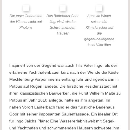
Die erste Generation
Das Badehaus Goor
Auch im Winter
der Häuser steht auf
liegt vis á vis der
setzen die
Photons
Schwimmenden
Klimaforscher auf
Häuser
die
gegenübeliegende
Insel Vilm über
Inspiriert von der Gegend war auch Tills Vater Ingo, als der
erfahrene Yachthafenbauer kurz nach der Wende die Küste
Mecklenburg-Vorpommerns entlang fuhr und irgendwann in
Putbus auf Rügen landete. Die fürstliche Residenzstadt mit
ihren klassizistischen Bauwerken, die Fürst Wilhelm Malte zu
Putbus im Jahr 1810 anlegte, hatte es ihm angetan. Im
nahen Vorort Lauterbach fand er das fürstliche Badehaus
Goor mit seiner imposanten Säulenfassade. Ein idealer Ort
für Ingo Jaichs Pläne: Eine Wassererlebniswelt mit Segel-
und Yachthafen und schwimmenden Häusern schwebte ihm