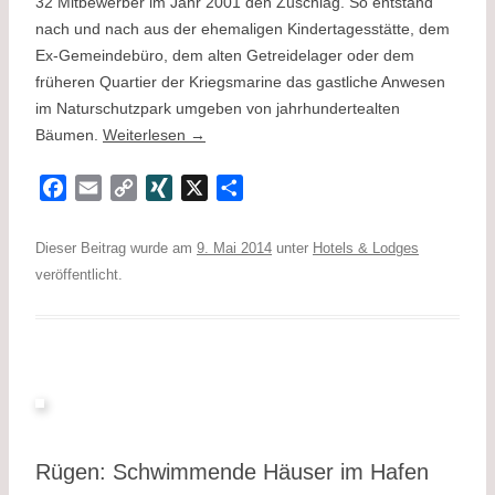
32 Mitbewerber im Jahr 2001 den Zuschlag. So entstand
nach und nach aus der ehemaligen Kindertagesstätte, dem
Ex-Gemeindebüro, dem alten Getreidelager oder dem
früheren Quartier der Kriegsmarine das gastliche Anwesen
im Naturschutzpark umgeben von jahrhundertealten
Bäumen.
Weiterlesen
→
F
E
C
X
X
T
a
m
o
I
e
c
a
p
N
i
Dieser Beitrag wurde am
9. Mai 2014
unter
Hotels & Lodges
e
i
y
G
l
veröffentlicht.
b
l
L
e
o
i
n
o
n
k
k
Rügen: Schwimmende Häuser im Hafen