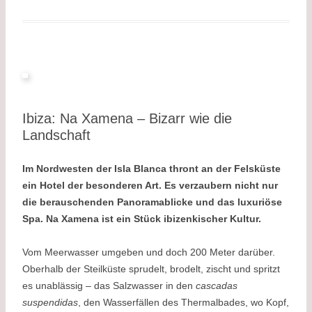
o
i
n
o
n
k
k
Ibiza: Na Xamena – Bizarr wie die
Landschaft
Im Nordwesten der Isla Blanca thront an der Felsküste
ein Hotel der besonderen Art. Es verzaubern nicht nur
die berauschenden Panoramablicke und das luxuriöse
Spa. Na Xamena ist ein Stück ibizenkischer Kultur.
Vom Meerwasser umgeben und doch 200 Meter darüber.
Oberhalb der Steilküste sprudelt, brodelt, zischt und spritzt
es unablässig – das Salzwasser in den
cascadas
suspendidas
, den Wasserfällen des Thermalbades, wo Kopf,