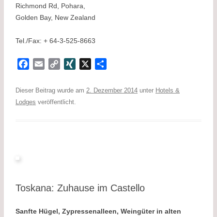
Richmond Rd, Pohara,
Golden Bay, New Zealand
Tel./Fax: + 64-3-525-8663
F
E
C
X
X
T
a
m
o
I
e
c
a
p
N
i
Dieser Beitrag wurde am
2. Dezember 2014
unter
Hotels &
e
i
y
G
l
Lodges
veröffentlicht.
b
l
L
e
o
i
n
o
n
k
k
Toskana: Zuhause im Castello
Sanfte Hügel, Zypressenalleen, Weingüter in alten