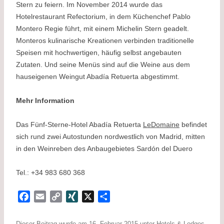
Stern zu feiern. Im November 2014 wurde das
Hotelrestaurant Refectorium, in dem Küchenchef Pablo
Montero Regie führt, mit einem Michelin Stern geadelt.
Monteros kulinarische Kreationen verbinden traditionelle
Speisen mit hochwertigen, häufig selbst angebauten
Zutaten. Und seine Menüs sind auf die Weine aus dem
hauseigenen Weingut Abadía Retuerta abgestimmt.
Mehr Information
Das Fünf-Sterne-Hotel Abadía Retuerta
LeDomaine
befindet
sich rund zwei Autostunden nordwestlich von Madrid, mitten
in den Weinreben des Anbaugebietes Sardón del Duero
Tel.: +34 983 680 368
F
E
C
X
X
T
a
m
o
I
e
c
a
p
N
i
Dieser Beitrag wurde am
16. Februar 2015
unter
Hotels & Lodges