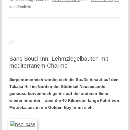
e
i
y
G
l
veröffentlicht.
b
l
L
e
o
i
n
o
n
k
k
Sans Souci Inn: Lehmziegelbauten mit
mediterranem Charme
Serpentinenreich windet sich die Straße hinauf auf den
Takaka Hill im Norden der Südinsel Neuseelands,
genauso kurvenreich geht’s auf der anderen Seite
wieder hinunter – aber die 40 Kilometer lange Fahrt von
Motueka aus in die Golden Bay lohnt sich.