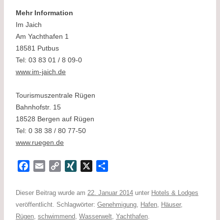
Mehr Information
Im Jaich
Am Yachthafen 1
18581 Putbus
Tel: 03 83 01 / 8 09-0
www.im-jaich.de
Tourismuszentrale Rügen
Bahnhofstr. 15
18528 Bergen auf Rügen
Tel: 0 38 38 / 80 77-50
www.ruegen.de
F
E
C
X
X
T
a
m
o
I
e
c
a
p
N
i
Dieser Beitrag wurde am
22. Januar 2014
unter
Hotels & Lodges
e
i
y
G
l
veröffentlicht. Schlagwörter:
Genehmigung
,
Hafen
,
Häuser
,
b
l
L
e
Rügen
,
schwimmend
,
Wasserwelt
,
Yachthafen
.