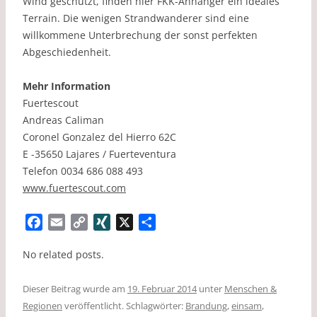
Wind geschützt, finden hier FKK-Anhänger ein ideales
Terrain. Die wenigen Strandwanderer sind eine
willkommene Unterbrechung der sonst perfekten
Abgeschiedenheit.
Mehr Information
Fuertescout
Andreas Caliman
Coronel Gonzalez del Hierro 62C
E -35650 Lajares / Fuerteventura
Telefon 0034 686 088 493
www.fuertescout.com
F
E
C
X
X
T
a
m
o
I
e
No related posts.
c
a
p
N
i
e
i
y
G
l
Dieser Beitrag wurde am
b
l
L
19. Februar 2014
e
unter
Menschen &
Regionen
o
veröffentlicht. Schlagwörter:
i
n
Brandung
,
einsam
,