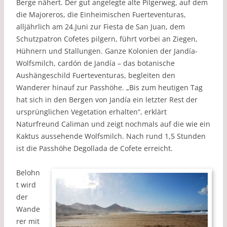
Berge nähert. Der gut angelegte alte Pilgerweg, auf dem
die Majoreros, die Einheimischen Fuerteventuras,
alljährlich am 24.Juni zur Fiesta de San Juan, dem
Schutzpatron Cofetes pilgern, führt vorbei an Ziegen,
Hühnern und Stallungen. Ganze Kolonien der Jandía-
Wolfsmilch, cardón de Jandía – das botanische
Aushängeschild Fuerteventuras, begleiten den
Wanderer hinauf zur Passhöhe. „Bis zum heutigen Tag
hat sich in den Bergen von Jandía ein letzter Rest der
ursprünglichen Vegetation erhalten“, erklärt
Naturfreund Caliman und zeigt nochmals auf die wie ein
Kaktus aussehende Wolfsmilch. Nach rund 1,5 Stunden
ist die Passhöhe Degollada de Cofete erreicht.
Belohn
t wird
der
Wande
rer mit