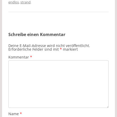
endlos
o
,
strand
.
n
k
k
Schreibe einen Kommentar
Deine E-Mail-Adresse wird nicht veröffentlicht.
Erforderliche Felder sind mit
*
markiert
Kommentar
*
Name
*