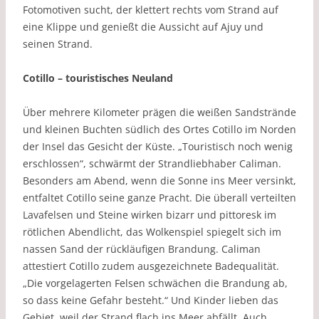
Fotomotiven sucht, der klettert rechts vom Strand auf
eine Klippe und genießt die Aussicht auf Ajuy und
seinen Strand.
Cotillo – touristisches Neuland
Über mehrere Kilometer prägen die weißen Sandstrände
und kleinen Buchten südlich des Ortes Cotillo im Norden
der Insel das Gesicht der Küste. „Touristisch noch wenig
erschlossen“, schwärmt der Strandliebhaber Caliman.
Besonders am Abend, wenn die Sonne ins Meer versinkt,
entfaltet Cotillo seine ganze Pracht. Die überall verteilten
Lavafelsen und Steine wirken bizarr und pittoresk im
rötlichen Abendlicht, das Wolkenspiel spiegelt sich im
nassen Sand der rückläufigen Brandung. Caliman
attestiert Cotillo zudem ausgezeichnete Badequalität.
„Die vorgelagerten Felsen schwächen die Brandung ab,
so dass keine Gefahr besteht.“ Und Kinder lieben das
Gebiet, weil der Strand flach ins Meer abfällt. Auch