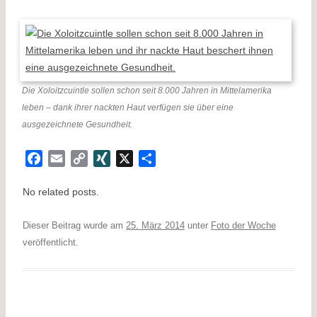
Die Xoloitzcuintle sollen schon seit 8.000 Jahren in Mittelamerika
leben – dank ihrer nackten Haut verfügen sie über eine
ausgezeichnete Gesundheit.
F
E
C
X
X
T
a
m
o
I
e
No related posts.
c
a
p
N
i
e
i
y
G
l
Dieser Beitrag wurde am
b
l
L
25. März 2014
e
unter
Foto der Woche
veröffentlicht.
o
i
n
o
n
k
k