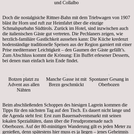
und Collalbo
Doch die nostalgisiche Rittner-Bahn mit dem Triebwagen von 1907
bläst ihr Horn und ruft zur Heimfahrt über die einzige
Schmalspurbahn Südtirols. Zurück im Hotel, sind inzwischen auch
die italienischen Gäste gut vertreten. Die Pechlaners zeigen, wie
herzlich-familiäre Gastlichkeit aussehen kann: Die Küche kredenzt
bodenständige traditionelle Speisen aus der Region garniert mit einer
Prise mediterraner Leichtigkeit – den Gaumen der Gäste gefällt’s.
Zum Abschluss kommt die Krönung: Ein Buffet erlesener Desserts,
bei denen man einfach kein Ende findet.
Botzen platzt zu
Manche Gasse ist mit
Spontaner Gesang in
Advent aus allen
Brezn geschmückt
Oberbozen
Nähten
Beim abschließenden Schoppen des hiesigen Lagrein kommen die
Tipps für den nächsten Tag auf den Tisch. Es dauert nicht lange und
die Agenda steht fest: Erst zum Bauernadventsmarkt mit seinen
lokalen Spezialitäten, dann über die Freudpromenade nach
Oberbozen. Auf der 80-minütigen Wanderung gilt es jeden Meter zu
genießen, denn spätestens hier muss es ja liegen – jenes Geheimnis