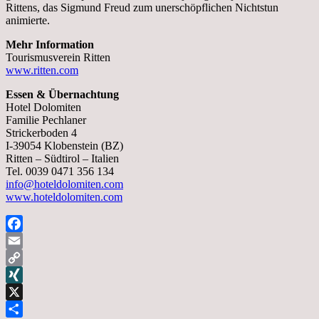
Rittens, das Sigmund Freud zum unerschöpflichen Nichtstun
animierte.
Mehr Information
Tourismusverein Ritten
www.ritten.com
Essen & Übernachtung
Hotel Dolomiten
Familie Pechlaner
Strickerboden 4
I-39054 Klobenstein (BZ)
Ritten – Südtirol – Italien
Tel. 0039 0471 356 134
info@hoteldolomiten.com
www.hoteldolomiten.com
Facebook
Email
Copy
Link
XING
X