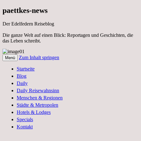
paettkes-news
Der Edelfedern Reiseblog
Die ganze Welt auf einen Blick: Reportagen und Geschichten, die
das Leben schreibt.
Zum Inhalt springen
Menü
Der Edelfedern Reiseblog – Die ganze
Paettkes News
Startseite
Welt auf einen Blick. Reportagen, Texte
Blog
und Geschichten aus dem Leben
Daily
Daily Reisewahnsinn
Menschen & Regionen
Städte & Metropolen
Hotels & Lodges
Specials
Kontakt