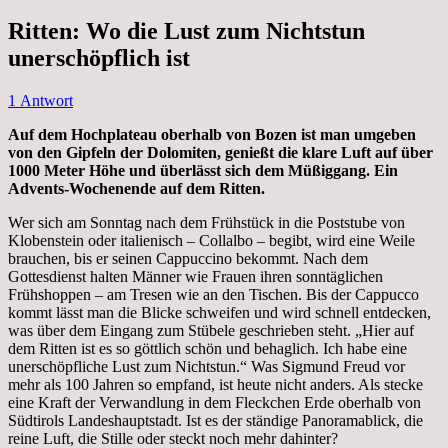
Ritten: Wo die Lust zum Nichtstun
unerschöpflich ist
1 Antwort
Auf dem Hochplateau oberhalb von Bozen ist man umgeben
von den Gipfeln der Dolomiten, genießt die klare Luft auf über
1000 Meter Höhe und überlässt sich dem Müßiggang. Ein
Advents-Wochenende auf dem Ritten.
Wer sich am Sonntag nach dem Frühstück in die Poststube von
Klobenstein oder italienisch – Collalbo – begibt, wird eine Weile
brauchen, bis er seinen Cappuccino bekommt. Nach dem
Gottesdienst halten Männer wie Frauen ihren sonntäglichen
Frühshoppen – am Tresen wie an den Tischen. Bis der Cappucco
kommt lässt man die Blicke schweifen und wird schnell entdecken,
was über dem Eingang zum Stübele geschrieben steht. „Hier auf
dem Ritten ist es so göttlich schön und behaglich. Ich habe eine
unerschöpfliche Lust zum Nichtstun.“ Was Sigmund Freud vor
mehr als 100 Jahren so empfand, ist heute nicht anders. Als stecke
eine Kraft der Verwandlung in dem Fleckchen Erde oberhalb von
Südtirols Landeshauptstadt. Ist es der ständige Panoramablick, die
reine Luft, die Stille oder steckt noch mehr dahinter?