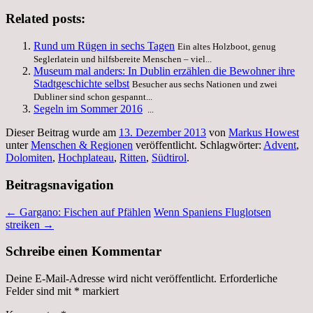
Teilen
Related posts:
Rund um Rügen in sechs Tagen
Ein altes Holzboot, genug
Seglerlatein und hilfsbereite Menschen – viel...
Museum mal anders: In Dublin erzählen die Bewohner ihre
Stadtgeschichte selbst
Besucher aus sechs Nationen und zwei
Dubliner sind schon gespannt...
Segeln im Sommer 2016
...
Dieser Beitrag wurde am
13. Dezember 2013
von
Markus Howest
unter
Menschen & Regionen
veröffentlicht. Schlagwörter:
Advent
,
Dolomiten
,
Hochplateau
,
Ritten
,
Südtirol
.
Beitragsnavigation
←
Gargano: Fischen auf Pfählen
Wenn Spaniens Fluglotsen
streiken
→
Schreibe einen Kommentar
Deine E-Mail-Adresse wird nicht veröffentlicht.
Erforderliche
Felder sind mit
*
markiert