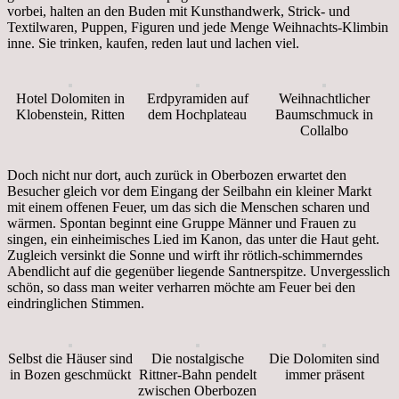
vorbei, halten an den Buden mit Kunsthandwerk, Strick- und
Textilwaren, Puppen, Figuren und jede Menge Weihnachts-Klimbin
inne. Sie trinken, kaufen, reden laut und lachen viel.
Hotel Dolomiten in
Erdpyramiden auf
Weihnachtlicher
Klobenstein, Ritten
dem Hochplateau
Baumschmuck in
Collalbo
Doch nicht nur dort, auch zurück in Oberbozen erwartet den
Besucher gleich vor dem Eingang der Seilbahn ein kleiner Markt
mit einem offenen Feuer, um das sich die Menschen scharen und
wärmen. Spontan beginnt eine Gruppe Männer und Frauen zu
singen, ein einheimisches Lied im Kanon, das unter die Haut geht.
Zugleich versinkt die Sonne und wirft ihr rötlich-schimmerndes
Abendlicht auf die gegenüber liegende Santnerspitze. Unvergesslich
schön, so dass man weiter verharren möchte am Feuer bei den
eindringlichen Stimmen.
Selbst die Häuser sind
Die nostalgische
Die Dolomiten sind
in Bozen geschmückt
Rittner-Bahn pendelt
immer präsent
zwischen Oberbozen