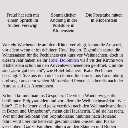
Freud hat sich mit
Sonntäglicher
Die Poststube mitten
einem Spruch im
Andrang in der
in Klobenstein
Stüberl verewigt
Poststube in
Klobenstein
Wer ein Wochenende auf dem Ritten verbringt, kennt die Antwort,
vor allem wenn er im richtigen Hotel logiert. Eigentlich startet die
Wintersaison für die Pechlaners erst kurz vor Weihnachten, doch in
diesem Jahr haben sie ihr
Hotel Dolomiten
vis á vis der Kirche von
Klobenstein schon an den Adventswochenenden geöffnet. Und die
sind „sehr gut besucht“, wie Hotel-Inhaberin Katia Pechlaner
bestätigt. Gäste aus dem nicht so fernen Innsbruck, aus Luxemburg
und sogar aus dem weiten Münsterland freuen sich bereits nach der
Anreise auf das Abendessen.
Schnell kommt man ins Gespräch. Die vielen Wanderwege, die
berühmten Erdpyramiden und vor allem die Weihnachtsmärkte. Wie
bitte? „Die Italiener sind ganz verrückt nach den Weihnachtsmärkten
in Bozen und Umgebung“, meint die Hausherrin. Und sie hat recht.
Wer mit der Seilbahn von Soprabolzano hinunter nach Bolzano
fährt, wird über die liebevoll geschmückten Gassen und Plätze
geschoben. Ganze Familien pilgern an den Ständen und Buden