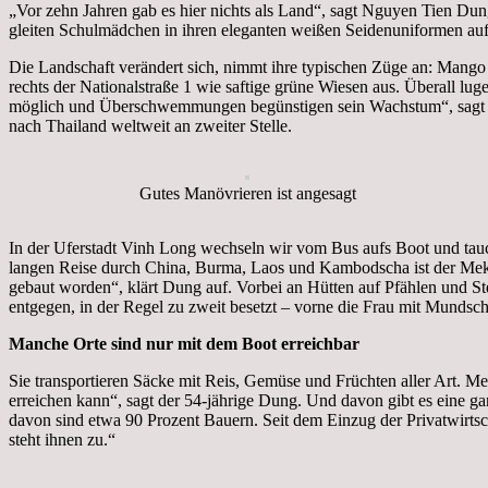
„Vor zehn Jahren gab es hier nichts als Land“, sagt Nguyen Tien Dun
gleiten Schulmädchen in ihren eleganten weißen Seidenuniformen auf
Die Landschaft verändert sich, nimmt ihre typischen Züge an: Mango
rechts der Nationalstraße 1 wie saftige grüne Wiesen aus. Überall lu
möglich und Überschwemmungen begünstigen sein Wachstum“, sagt Dun
nach Thailand weltweit an zweiter Stelle.
Gutes Manövrieren ist angesagt
In der Uferstadt Vinh Long wechseln wir vom Bus aufs Boot und tau
langen Reise durch China, Burma, Laos und Kambodscha ist der Mekon
gebaut worden“, klärt Dung auf. Vorbei an Hütten auf Pfählen und S
entgegen, in der Regel zu zweit besetzt – vorne die Frau mit Mundsc
Manche Orte sind nur mit dem Boot erreichbar
Sie transportieren Säcke mit Reis, Gemüse und Früchten aller Art. 
erreichen kann“, sagt der 54-jährige Dung. Und davon gibt es eine g
davon sind etwa 90 Prozent Bauern. Seit dem Einzug der Privatwirtsc
steht ihnen zu.“