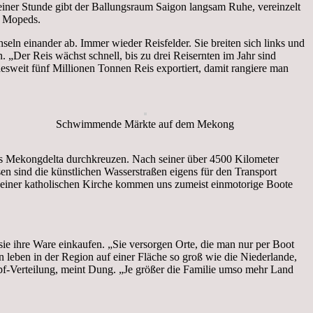
einer Stunde gibt der Ballungsraum Saigon langsam Ruhe, vereinzelt
f Mopeds.
n einander ab. Immer wieder Reisfelder. Sie breiten sich links und
 „Der Reis wächst schnell, bis zu drei Reisernten im Jahr sind
weit fünf Millionen Tonnen Reis exportiert, damit rangiere man
Schwimmende Märkte auf dem Mekong
as Mekongdelta durchkreuzen. Nach seiner über 4500 Kilometer
 sind die künstlichen Wasserstraßen eigens für den Transport
, einer katholischen Kirche kommen uns zumeist einmotorige Boote
e ihre Ware einkaufen. „Sie versorgen Orte, die man nur per Boot
 leben in der Region auf einer Fläche so groß wie die Niederlande,
opf-Verteilung, meint Dung. „Je größer die Familie umso mehr Land