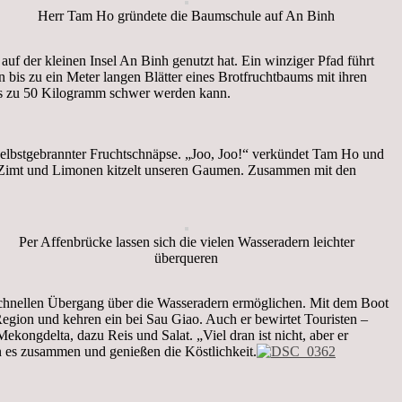
Herr Tam Ho gründete die Baumschule auf An Binh
f der kleinen Insel An Binh genutzt hat. Ein winziger Pfad führt
 bis zu ein Meter langen Blätter eines Brotfruchtbaums mit ihren
bis zu 50 Kilogramm schwer werden kann.
 selbstgebrannter Fruchtschnäpse. „Joo, Joo!“ verkündet Tam Ho und
us Zimt und Limonen kitzelt unseren Gaumen. Zusammen mit den
Per Affenbrücke lassen sich die vielen Wasseradern leichter
überqueren
schnellen Übergang über die Wasseradern ermöglichen. Mit dem Boot
gion und kehren ein bei Sau Giao. Auch er bewirtet Touristen –
kongdelta, dazu Reis und Salat. „Viel dran ist nicht, aber er
en es zusammen und genießen die Köstlichkeit.