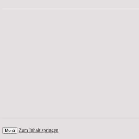
Zum Inhalt springen
Menü
Der Edelfedern Reiseblog – Die ganze Wel