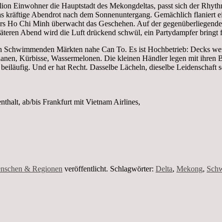
on Einwohner die Hauptstadt des Mekongdeltas, passt sich der Rhythmus
s kräftige Abendrot nach dem Sonnenuntergang. Gemächlich flaniert e
ders Ho Chi Minh überwacht das Geschehen. Auf der gegenüberliegenden
äteren Abend wird die Luft drückend schwül, ein Partydampfer bringt 
 Schwimmenden Märkten nahe Can To. Es ist Hochbetrieb: Decks werde
anen, Kürbisse, Wassermelonen. Die kleinen Händler legen mit ihren 
beiläufig. Und er hat Recht. Dasselbe Lächeln, dieselbe Leidenschaft 
halt, ab/bis Frankfurt mit Vietnam Airlines,
nschen & Regionen
veröffentlicht. Schlagwörter:
Delta
,
Mekong
,
Sch