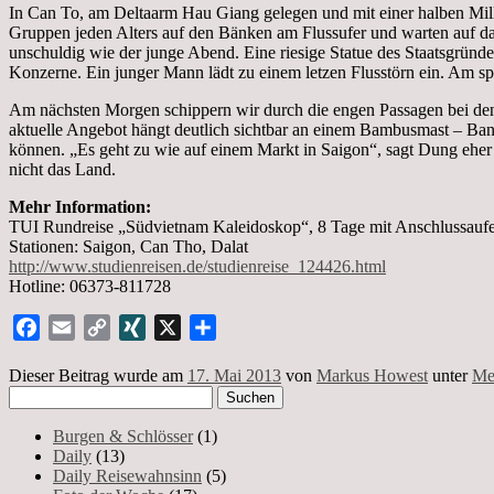
In Can To, am Deltaarm Hau Giang gelegen und mit einer halben Milli
Gruppen jeden Alters auf den Bänken am Flussufer und warten auf da
unschuldig wie der junge Abend. Eine riesige Statue des Staatsgrün
Konzerne. Ein junger Mann lädt zu einem letzen Flusstörn ein. Am sp
Am nächsten Morgen schippern wir durch die engen Passagen bei den
aktuelle Angebot hängt deutlich sichtbar an einem Bambusmast – Ban
können. „Es geht zu wie auf einem Markt in Saigon“, sagt Dung eher 
nicht das Land.
Mehr Information:
TUI Rundreise „Südvietnam Kaleidoskop“, 8 Tage mit Anschlussaufent
Stationen: Saigon, Can Tho, Dalat
http://www.studienreisen.de/studienreise_124426.html
Hotline: 06373-811728
Facebook
Email
Copy
XING
X
Teilen
Link
Dieser Beitrag wurde am
17. Mai 2013
von
Markus Howest
unter
Me
Suchen
nach:
Burgen & Schlösser
(1)
Daily
(13)
Daily Reisewahnsinn
(5)