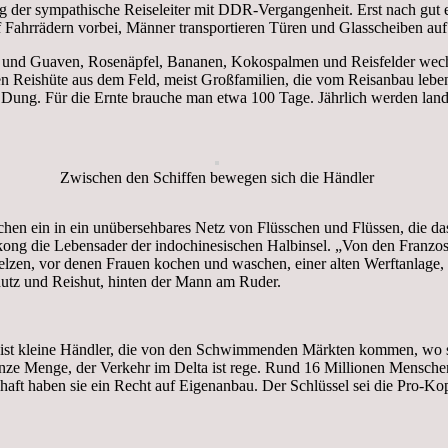
g der sympathische Reiseleiter mit DDR-Vergangenheit. Erst nach gut 
 Fahrrädern vorbei, Männer transportieren Türen und Glasscheiben au
 und Guaven, Rosenäpfel, Bananen, Kokospalmen und Reisfelder wechsel
gen Reishüte aus dem Feld, meist Großfamilien, die vom Reisanbau leben.
g. Für die Ernte brauche man etwa 100 Tage. Jährlich werden landes
Zwischen den Schiffen bewegen sich die Händler
chen ein in ein unübersehbares Netz von Flüsschen und Flüssen, die d
g die Lebensader der indochinesischen Halbinsel. „Von den Franzosen
telzen, vor denen Frauen kochen und waschen, einer alten Werftanlage
hutz und Reishut, hinten der Mann am Ruder.
Meist kleine Händler, die von den Schwimmenden Märkten kommen, wo si
anze Menge, der Verkehr im Delta ist rege. Rund 16 Millionen Menschen
haft haben sie ein Recht auf Eigenanbau. Der Schlüssel sei die Pro-K