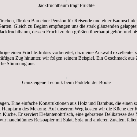
Jackfruchtbaum trägt Früchte
chen, für den Bau einer Pension für Reisende und einer Baumschule au
Garten. Gleich zu Beginn empfangen uns die stark glänzenden gelappten
 Jackfruchtbaum, dessen Frucht zu den größten überhaupt gehört und 
hrige einen Früchte-Imbiss vorbereitet, dazu eine Auswahl exzellenter
kräftigen Zug hinunter, wir folgen seinem Beispiel. Ein Geschmack a
sche Stimmung aus.
Ganz eigene Technik beim Paddeln der Boote
agen. Eine einfache Konstruktionen aus Holz und Bambus, die einen 
en Hauptarm des Mekong. Auf unserem Weg kosten wir die Küche der Re
üche. Er serviert Elefantenohrfisch, eine gebratene Delikatesse des Me
 wir hauchdünnes Reispapier mit Salat, Soja und anderen Zutaten, falt