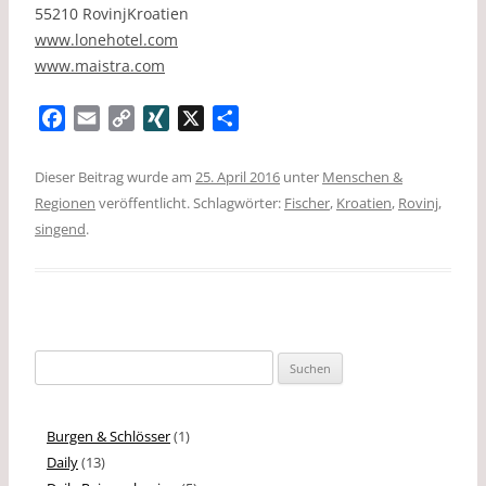
55210 RovinjKroatien
www.lonehotel.com
www.maistra.com
F
E
C
X
X
T
a
m
o
I
e
c
a
p
N
i
Dieser Beitrag wurde am
25. April 2016
unter
Menschen &
e
i
y
G
l
Regionen
veröffentlicht. Schlagwörter:
Fischer
,
Kroatien
,
Rovinj
,
b
l
L
e
singend
.
o
i
n
o
n
k
k
Suchen
nach:
Burgen & Schlösser
(1)
Daily
(13)