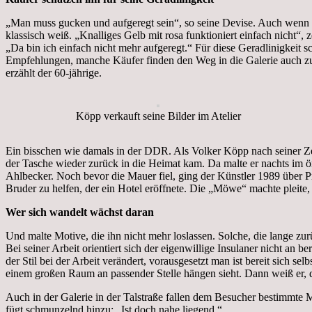
„Man muss gucken und aufgeregt sein“, so seine Devise. Auch wenn ihm
klassisch weiß. „Knalliges Gelb mit rosa funktioniert einfach nicht“
„Da bin ich einfach nicht mehr aufgeregt.“ Für diese Geradlinigkeit 
Empfehlungen, manche Käufer finden den Weg in die Galerie auch zufäll
erzählt der 60-jährige.
Köpp verkauft seine Bilder im Atelier
Ein bisschen wie damals in der DDR. Als Volker Köpp nach seiner Ze
der Tasche wieder zurück in die Heimat kam. Da malte er nachts im ör
Ahlbecker. Noch bevor die Mauer fiel, ging der Künstler 1989 über P
Bruder zu helfen, der ein Hotel eröffnete. Die „Möwe“ machte pleite, 
Wer sich wandelt wächst daran
Und malte Motive, die ihn nicht mehr loslassen. Solche, die lange zu
Bei seiner Arbeit orientiert sich der eigenwillige Insulaner nicht an 
der Stil bei der Arbeit verändert, vorausgesetzt man ist bereit sich s
einem großen Raum an passender Stelle hängen sieht. Dann weiß er, das
Auch in der Galerie in der Talstraße fallen dem Besucher bestimmte 
fügt schmunzelnd hinzu: „Ist doch nahe liegend.“