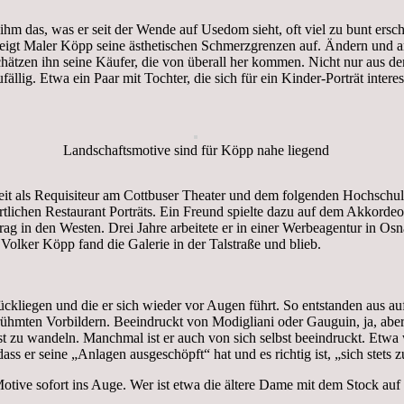
 das, was er seit der Wende auf Usedom sieht, oft viel zu bunt erschei
, zeigt Maler Köpp seine ästhetischen Schmerzgrenzen auf. Ändern und a
schätzen ihn seine Käufer, die von überall her kommen. Nicht nur aus 
ig. Etwa ein Paar mit Tochter, die sich für ein Kinder-Porträt interess
Landschaftsmotive sind für Köpp nahe liegend
it als Requisiteur am Cottbuser Theater und dem folgenden Hochschul
tlichen Restaurant Porträts. Ein Freund spielte dazu auf dem Akkordeon
rag in den Westen. Drei Jahre arbeitete er in einer Werbeagentur in Os
Volker Köpp fand die Galerie in der Talstraße und blieb.
rückliegen und die er sich wieder vor Augen führt. So entstanden aus a
berühmten Vorbildern. Beeindruckt von Modigliani oder Gauguin, ja, aber 
elbst zu wandeln. Manchmal ist er auch von sich selbst beeindruckt. Etw
s er seine „Anlagen ausgeschöpft“ hat und es richtig ist, „sich stets z
Motive sofort ins Auge. Wer ist etwa die ältere Dame mit dem Stock au