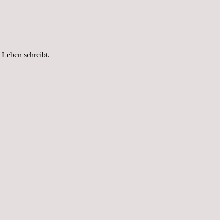
 Leben schreibt.
t auf einen Blick. Reportagen, Texte und G