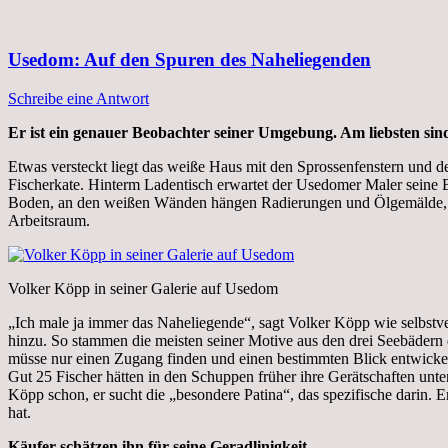
Usedom: Auf den Spuren des Naheliegenden
Schreibe eine Antwort
Er ist ein genauer Beobachter seiner Umgebung. Am liebsten sin
Etwas versteckt liegt das weiße Haus mit den Sprossenfenstern und d
Fischerkate. Hinterm Ladentisch erwartet der Usedomer Maler seine 
Boden, an den weißen Wänden hängen Radierungen und Ölgemälde, von 
Arbeitsraum.
Volker Köpp in seiner Galerie auf Usedom
„Ich male ja immer das Naheliegende“, sagt Volker Köpp wie selbstve
hinzu. So stammen die meisten seiner Motive aus den drei Seebädern de
müsse nur einen Zugang finden und einen bestimmten Blick entwickeln
Gut 25 Fischer hätten in den Schuppen früher ihre Gerätschaften unt
Köpp schon, er sucht die „besondere Patina“, das spezifische darin. Er
hat.
Käufer schätzen ihn für seine Geradlinigkeit