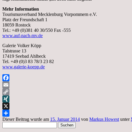
Mehr Information
Tourismusverband Mecklenburg Vorpommern e.V.
Platz der Freundschaft 1
18059 Rostock
Tel.: +49 (0)381 40 30/550 Fax -555
www.auf-nach-mv.de
Galerie Volker Köpp
Talstrasse 13
17419 Seebad Ahlbeck
Tel. +49 (0)3 83 78/3 23 82
www.galerie-koepp.de
Facebook
Email
Copy
Link
XING
X
Dieser Beitrag wurde am
15. Januar 2014
von
Markus Howest
unter
Teilen
Suchen
nach: