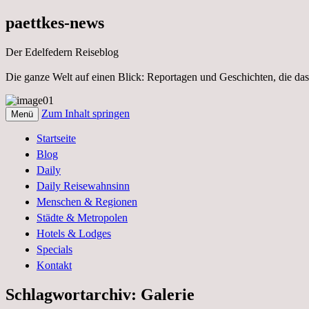
paettkes-news
Der Edelfedern Reiseblog
Die ganze Welt auf einen Blick: Reportagen und Geschichten, die das
Zum Inhalt springen
Menü
Der Edelfedern Reiseblog – Die ganze Wel
Paettkes News
Startseite
Blog
Daily
Daily Reisewahnsinn
Menschen & Regionen
Städte & Metropolen
Hotels & Lodges
Specials
Kontakt
Schlagwortarchiv:
Galerie