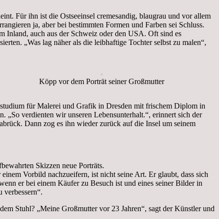
nt. Für ihn ist die Ostseeinsel cremesandig, blaugrau und vor allem
rrangieren ja, aber bei bestimmten Formen und Farben sei Schluss.
dem Inland, auch aus der Schweiz oder den USA. Oft sind es
ierten. „Was lag näher als die leibhaftige Tochter selbst zu malen“,
Köpp vor dem Porträt seiner Großmutter
studium für Malerei und Grafik in Dresden mit frischem Diplom in
. „So verdienten wir unseren Lebensunterhalt.“, erinnert sich der
nabrück. Dann zog es ihn wieder zurück auf die Insel um seinem
ufbewahrten Skizzen neue Porträts.
einem Vorbild nachzueifern, ist nicht seine Art. Er glaubt, dass sich
a wenn er bei einem Käufer zu Besuch ist und eines seiner Bilder in
u verbessern“.
f dem Stuhl? „Meine Großmutter vor 23 Jahren“, sagt der Künstler und