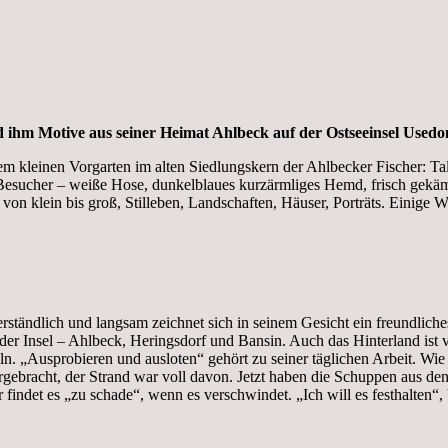
d ihm Motive aus seiner Heimat Ahlbeck auf der Ostseeinsel Usedo
em kleinen Vorgarten im alten Siedlungskern der Ahlbecker Fischer: Tal
Besucher – weiße Hose, dunkelblaues kurzärmliges Hemd, frisch gekämm
klein bis groß, Stilleben, Landschaften, Häuser, Porträts. Einige We
rständlich und langsam zeichnet sich in seinem Gesicht ein freundlich
r Insel – Ahlbeck, Heringsdorf und Bansin. Auch das Hinterland ist vor
. „Ausprobieren und ausloten“ gehört zu seiner täglichen Arbeit. Wie
ergebracht, der Strand war voll davon. Jetzt haben die Schuppen aus d
 findet es „zu schade“, wenn es verschwindet. „Ich will es festhalten“,