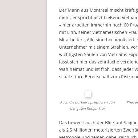
Der Mann aus Montreal mischt kräftig
mehr, er spricht jetzt fließend vietn
– hier arbeiten immerhin noch 60 Pro
mit Linh, seiner vietnamesischen Frau
Mitarbeiter. „Alle sind hochmotiviert, 
Unternehmer mit einem Strahlen. Vor 
wichtigsten Säulen von Vietnams Expo
lässt sich hier das zehnfache verdien
Wahlheimat und ist froh, dass jeder v
schätzt ihre Bereitschaft zum Risiko u
Auch die Barbiere profitieren von
Pho, d
der guten Konjunktur
Das beweist auch der Blick auf Saigo
als 2,5 Millionen motorisierten Zweir
Metropole und zeigen dabei reichlic