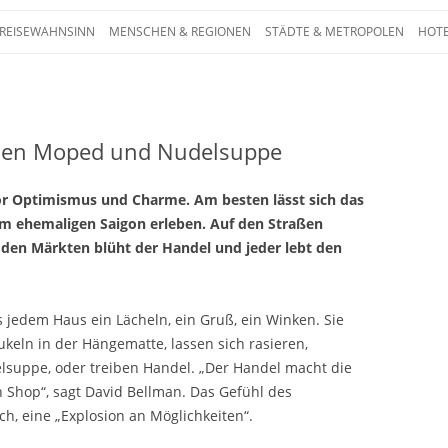
Zum Inhalt springen
 REISEWAHNSINN
MENSCHEN & REGIONEN
STÄDTE & METROPOLEN
HOTE
 – Die ganze Welt auf einen Blick. Reporta
chen Moped und Nudelsuppe
or Optimismus und Charme. Am besten lässt sich das
em ehemaligen Saigon erleben. Auf den Straßen
f den Märkten blüht der Handel und jeder lebt den
us jedem Haus ein Lächeln, ein Gruß, ein Winken. Sie
ukeln in der Hängematte, lassen sich rasieren,
lsuppe, oder treiben Handel. „Der Handel macht die
n Shop“, sagt David Bellman. Das Gefühl des
h, eine „Explosion an Möglichkeiten“.