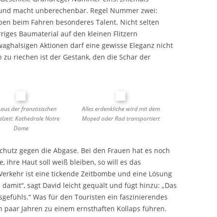
s und macht unberechenbar. Regel Nummer zwei:
en beim Fahren besonderes Talent. Nicht selten
riges Baumaterial auf den kleinen Flitzern
 waghalsigen Aktionen darf eine gewisse Eleganz nicht
h zu riechen ist der Gestank, den die Schar der
t aus der französischen
Alles erdenkliche wird mit dem
alzeit: Kathedrale Notre
Moped oder Rad transportiert
Dame
hutz gegen die Abgase. Bei den Frauen hat es noch
 ihre Haut soll weiß bleiben, so will es das
r Verkehr ist eine tickende Zeitbombe und eine Lösung
h damit“, sagt David leicht gequält und fügt hinzu: „Das
efühls.“ Was für den Touristen ein faszinierendes
ein paar Jahren zu einem ernsthaften Kollaps führen.