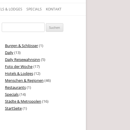
LS & LODGES
SPECIALS
KONTAKT
gen, Texte und Geschichten aus dem Leben
Suchen
nach:
Burgen & Schlösser
(1)
Daily
(13)
Daily Reisewahnsinn
(5)
Foto der Woche
(17)
Hotels & Lodges
(12)
Menschen & Regionen
(46)
Restaurants
(1)
Specials
(14)
Städte & Metropolen
(16)
StartSeite
(1)