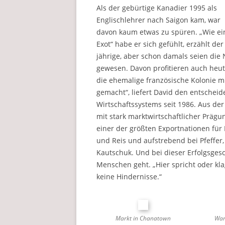
Als der gebürtige Kanadier 1995 als
Englischlehrer nach Saigon kam, war
davon kaum etwas zu spüren. „Wie ei
Exot“ habe er sich gefühlt, erzählt der
jährige, aber schon damals seien di
gewesen. Davon profitieren auch heute
die ehemalige französische Kolonie mi
gemacht“, liefert David den entschei
Wirtschaftssystems seit 1986. Aus d
mit stark marktwirtschaftlicher Präg
einer der größten Exportnationen für
und Reis und aufstrebend bei Pfeffer
Kautschuk. Und bei dieser Erfolgsges
Menschen geht. „Hier spricht oder klag
keine Hindernisse.“
Markt in Chanatown
War