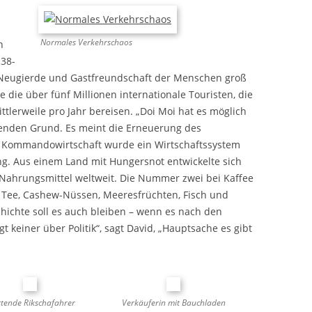
Normales Verkehrschaos
n
 38-
e Neugierde und Gastfreundschaft der Menschen groß
 die über fünf Millionen internationale Touristen, die
ttlerweile pro Jahr bereisen. „Doi Moi hat es möglich
denden Grund. Es meint die Erneuerung des
er Kommandowirtschaft wurde ein Wirtschaftssystem
ung. Aus einem Land mit Hungersnot entwickelte sich
 Nahrungsmittel weltweit. Die Nummer zwei bei Kaffee
, Tee, Cashew-Nüssen, Meeresfrüchten, Fisch und
chichte soll es auch bleiben – wenn es nach den
t keiner über Politik“, sagt David, „Hauptsache es gibt
tende Rikschafahrer
Verkäuferin mit Bauchladen