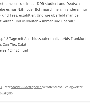
ietnamesen, die in der DDR studiert und Deutsch
ebe es nur Näh- oder Bohrmaschinen, in anderen nur
- und Tees, erzählt er. Und wie überlebt man bei
ßt kaufen und verkaufen – immer und überall.“
p“, 8 Tage mit Anschlussaufenthalt, ab/bis Frankfurt
n, Can Tho, Dalat
reise_124426.html
13
unter
Städte & Metropolen
veröffentlicht. Schlagwörter:
t
,
Saigon
.