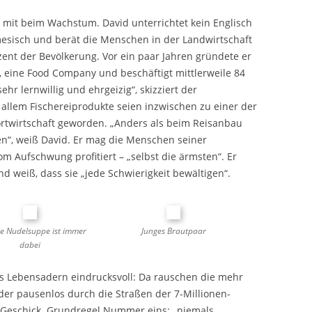
 mit beim Wachstum. David unterrichtet kein Englisch
amesisch und berät die Menschen in der Landwirtschaft
zent der Bevölkerung. Vor ein paar Jahren gründete er
, eine Food Company und beschäftigt mittlerweile 84
sehr lernwillig und ehrgeizig“, skizziert der
allem Fischereiprodukte seien inzwischen zu einer der
rtwirtschaft geworden. „Anders als beim Reisanbau
en“, weiß David. Er mag die Menschen seiner
om Aufschwung profitiert – „selbst die ärmsten“. Er
nd weiß, dass sie „jede Schwierigkeit bewältigen“.
ie Nudelsuppe ist immer
Junges Brautpaar
dabei
ns Lebensadern eindrucksvoll: Da rauschen die mehr
äder pausenlos durch die Straßen der 7-Millionen-
h Geschick. Grundregel Nummer eins: „niemals