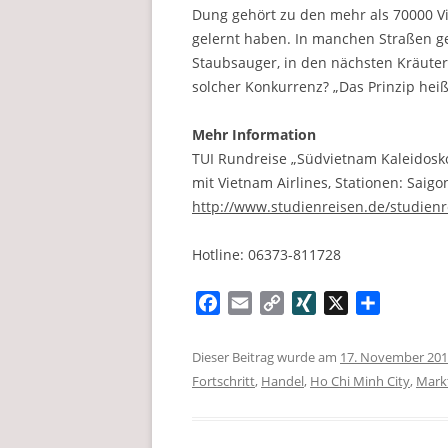
Dung gehört zu den mehr als 70000 V
gelernt haben. In manchen Straßen g
Staubsauger, in den nächsten Kräuter
solcher Konkurrenz? „Das Prinzip hei
Mehr Information
TUI Rundreise „Südvietnam Kaleidosko
mit Vietnam Airlines, Stationen: Saigo
http://www.studienreisen.de/studien
Hotline: 06373-811728
F
E
C
X
X
T
a
m
o
I
e
c
a
p
N
i
Dieser Beitrag wurde am
17. November 20
e
i
y
G
l
Fortschritt
,
Handel
,
Ho Chi Minh City
,
Mark
b
l
L
e
o
i
n
o
n