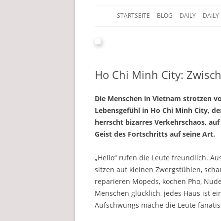
STARTSEITE
BLOG
DAILY
DAILY
Der Edelfedern Reiseblog
Paettkes News
Ho Chi Minh City: Zwis
Die Menschen in Vietnam strotzen v
Lebensgefühl in Ho Chi Minh City, d
herrscht bizarres Verkehrschaos, au
Geist des Fortschritts auf seine Art.
„Hello“ rufen die Leute freundlich. A
sitzen auf kleinen Zwergstühlen, scha
reparieren Mopeds, kochen Pho, Nude
Menschen glücklich, jedes Haus ist ei
Aufschwungs mache die Leute fanatisc