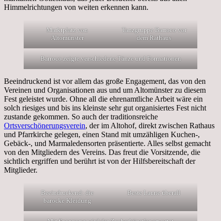
Himmelrichtungen von weiten erkennen kann.
Marktplatz von
Tanzgruppe Barroco vor
Altomünster
dem Rathaus
Barroco zeigte verschiedene Tänze und Formationen
Beeindruckend ist vor allem das große Engagement, das von den
Vereinen und Organisationen aus und um Altomünster zu diesem
Fest geleistet wurde. Ohne all die ehrenamtliche Arbeit wäre ein
solch riesiges und bis ins kleinste sehr gut organisiertes Fest nicht
zustande gekommen. So auch der traditionsreiche
Ortsverschönerungsverein
, der im Altohof, direkt zwischen Rathaus
und Pfarrkirche gelegen, einen Stand mit umzähligen Kuchen-,
Gebäck-, und Marmaledensorten präsentierte. Alles selbst gemacht
von den Mitgliedern des Vereins. Das freut die Vorsitzende, die
sichtlich ergriffen und berührt ist von der Hilfsbereitschaft der
Mitglieder.
Beeindruckend: die
Beste Laune überall
barocke Kleidung