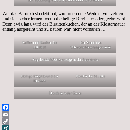
Mit Spannung wird der Zauberkünstler erwartet
Wer das Barockfest erlebt hat, wird noch eine Weile davon zehren
und sich sicher freuen, wenn die heilige Birgitta wieder geehrt wird.
Denn ewig lang wird der Birgittenkuchen, der an der Klostermauer
entlang aufgereiht und zu kaufen war, nicht vorhalten …
Kaffee und Kuchen im
Der Stand des
Altohof
Ortsverschönerungsverein
Angehende Musiker zeigten ihr Repertoire
Heilige Birgitta und der
Pfarrkirche St. Alto
Kuchen
Musik in jeder Gasse
Facebook
Email
Copy