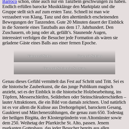
Barroco
schon, ohne auch nur ein Tanzbein geschwungen zu haben.
Endlich erfüllen barocke Musikklänge den Marktplatz und die
Gruppe stellt sich auf zum ersten Tanz. Schnell ist man wie
verzaubert von Klang, Tanz und den altertümlich erscheinenden
Bewegungen der Tanzenden. Gute 20 Minuten dauert der Einblick
in die Szenerie eines Tanzballs aus dem 17. Jahrhundert. Den
Zuschauern, ob jung oder alt, gefällt’s. Staunende Augen,
interessiert verfolgen die Besucher jede Formation als wären sie
geladene Gäste eines Balls aus einer fernen Epoche.
Vater und Sohn
Frau mit Schirm
Frau mit Schirm in Schwarz
Genau dieses Gefühl vermittelt das Fest auf Schritt und Tritt. Sei es
die historische Zauberkunst, die das junge Publikum magisch
anzieht, sei es der Einblick in die historische Holzbearbeitung, ins
Töpfern, Messerschleifen, Seildrehen oder Steinschleuderschießen –
lauter Attraktionen, die ein Bild von damals zeichnen. Und natürlich
ist es vor allem die Kulisse aus Drehorgelspiel, barockem Gesang,
Gauklerei und Märchenerzählungen, die genau zum 650. Todestag
der heiligen Birgitta, der Klostergründerin von Altomünster sowie
dem 250. Weihetag der Pfarrkirche St. Alto, passen. Jenem
markanten Gotteshaus, das jeder Besucher bereits aus allen