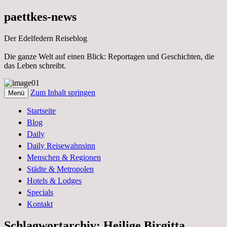
paettkes-news
Der Edelfedern Reiseblog
Die ganze Welt auf einen Blick: Reportagen und Geschichten, die
das Leben schreibt.
Zum Inhalt springen
Menü
Der Edelfedern Reiseblog – Die ganze
Paettkes News
Startseite
Welt auf einen Blick. Reportagen, Texte
Blog
und Geschichten aus dem Leben
Daily
Daily Reisewahnsinn
Menschen & Regionen
Städte & Metropolen
Hotels & Lodges
Specials
Kontakt
Schlagwortarchiv:
Heilige Birgitta