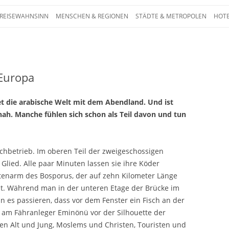
Zum Inhalt springen
 REISEWAHNSINN
MENSCHEN & REGIONEN
STÄDTE & METROPOLEN
HOTE
 – Die ganze Welt auf einen Blick. Reporta
 Europa
t die arabische Welt mit dem Abendland. Und ist
ah. Manche fühlen sich schon als Teil davon und tun
ochbetrieb. Im oberen Teil der zweigeschossigen
 Glied. Alle paar Minuten lassen sie ihre Köder
tenarm des Bosporus, der auf zehn Kilometer Länge
nt. Während man in der unteren Etage der Brücke im
nn es passieren, dass vor dem Fenster ein Fisch an der
t am Fähranleger Eminönü vor der Silhouette der
en Alt und Jung, Moslems und Christen, Touristen und