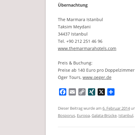
Übernachtung
The Marmara Istanbul
Taksim Meydani
34437 Istanbul
Tel. +90 212 251 46 96
www.themarmarahotels.com
Preis & Buchung:
Preise ab 140 Euro pro Doppelzimmer
Öger Tours,
www.oeger.de
F
E
C
X
X
T
a
m
o
I
e
c
a
p
N
i
Dieser Beitrag wurde am
6. Februar 2014
un
e
i
y
G
l
Bosporus
,
Europa
,
Galata-Brücke
,
Istanbul
,
b
l
L
e
o
i
n