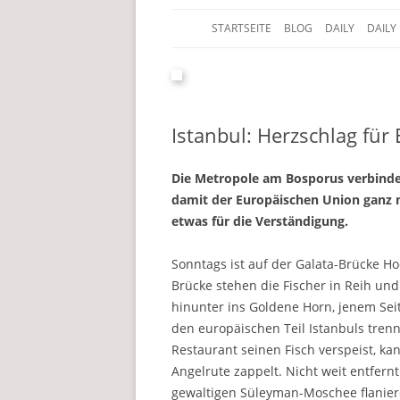
STARTSEITE
BLOG
DAILY
DAILY
Der Edelfedern Reiseblog
Paettkes News
Istanbul: Herzschlag für
Die Metropole am Bosporus verbinde
damit der Europäischen Union ganz n
etwas für die Verständigung.
Sonntags ist auf der Galata-Brücke H
Brücke stehen die Fischer in Reih und
hinunter ins Goldene Horn, jenem Sei
den europäischen Teil Istanbuls tren
Restaurant seinen Fisch verspeist, ka
Angelrute zappelt. Nicht weit entfern
gewaltigen Süleyman-Moschee flanier