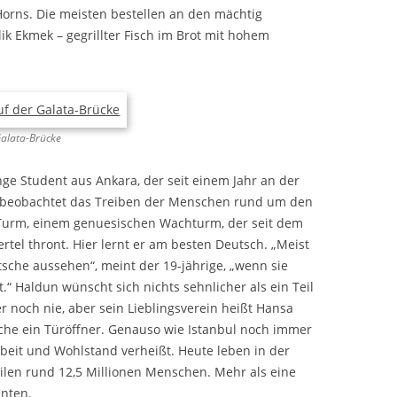
orns. Die meisten bestellen an den mächtig
k Ekmek – gegrillter Fisch im Brot mit hohem
Galata-Brücke
nge Student aus Ankara, der seit einem Jahr an der
t, beobachtet das Treiben der Menschen rund um den
a-Turm, einem genuesischen Wachturm, der seit dem
rtel thront. Hier lernt er am besten Deutsch. „Meist
tsche aussehen“, meint der 19-jährige, „wenn sie
t.“ Haldun wünscht sich nichts sehnlicher als ein Teil
r noch nie, aber sein Lieblingsverein heißt Hansa
ache ein Türöffner. Genauso wie Istanbul noch immer
rbeit und Wohlstand verheißt. Heute leben in der
eilen rund 12,5 Millionen Menschen. Mehr als eine
enten.