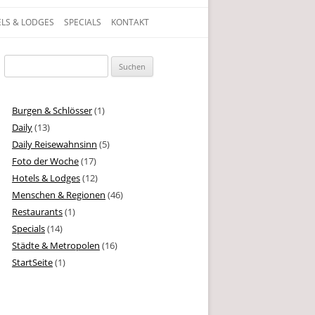
LS & LODGES
SPECIALS
KONTAKT
gen, Texte und Geschichten aus dem Leben
Suchen
nach:
Burgen & Schlösser
(1)
Daily
(13)
Daily Reisewahnsinn
(5)
Foto der Woche
(17)
Hotels & Lodges
(12)
Menschen & Regionen
(46)
Restaurants
(1)
Specials
(14)
Städte & Metropolen
(16)
StartSeite
(1)