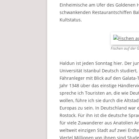
Einheimische am Ufer des Goldenen H
schwankenden Restaurantschiffen Bali
Kultstatus.
Fischen auf der 
Haldun ist jeden Sonntag hier. Der ju
Universität Istanbul Deutsch studier
Fähranleger mit Blick auf den Galat
Jahr 1348 über das einstige Händlervie
spreche ich Touristen an, die wie Deu
wollen, führe ich sie durch die Altstad
Europas zu sein. In Deutschland war e
Rostock. Für ihn ist die deutsche Spr
für viele Zuwanderer aus Anatolien A
weltweit einzigen Stadt auf zwei Erdt
Viertel Millionen von ihnen sind Stud