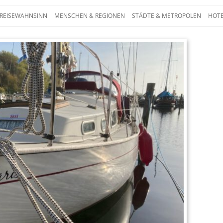
Zum Inhalt springen
 REISEWAHNSINN
MENSCHEN & REGIONEN
STÄDTE & METROPOLEN
HOTE
 – Die ganze Welt auf einen Blick. Reporta