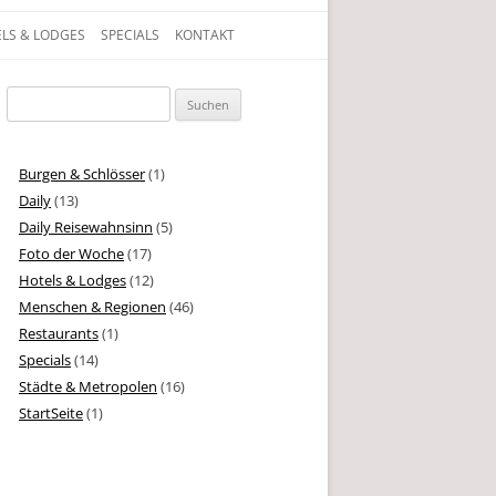
LS & LODGES
SPECIALS
KONTAKT
gen, Texte und Geschichten aus dem Leben
Suchen
nach:
Burgen & Schlösser
(1)
Daily
(13)
Daily Reisewahnsinn
(5)
Foto der Woche
(17)
Hotels & Lodges
(12)
Menschen & Regionen
(46)
Restaurants
(1)
Specials
(14)
Städte & Metropolen
(16)
StartSeite
(1)