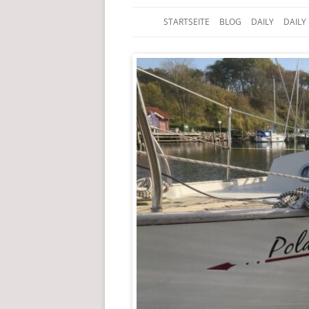
STARTSEITE
BLOG
DAILY
DAILY
Der Edelfedern Reiseblog
Paettkes News