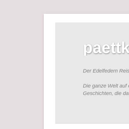
paett
Der Edelfedern Rei
Die ganze Welt auf 
Geschichten, die da