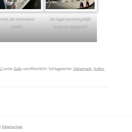
Frank, der Vorbesitzer
Die Segel nochmal gehißt
strahlt
bevor sie eingepackt
werden
22
unter
Daily
veröffentlicht. Schlagwörter:
Dänemark
,
Hafen
,
|
Datenschutz