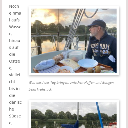
Noch
einma
l aufs
Wasse
r,
hinau
s auf
die
Ostse
e,
viellei
cht
Was wiird der Tag bringen, zwischen Hoffen und Bangen
bis in
beim Frühstück
die
dänisc
he
Südse
e,