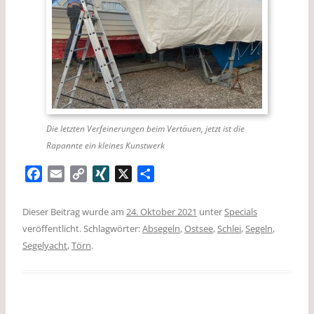
Die letzten Verfeinerungen beim Vertäuen, jetzt ist die
Rapannte ein kleines Kunstwerk
F
E
C
X
X
T
a
m
o
I
e
c
a
p
N
i
Dieser Beitrag wurde am
24. Oktober 2021
unter
Specials
e
i
y
G
l
veröffentlicht. Schlagwörter:
Absegeln
,
Ostsee
,
Schlei
,
Segeln
,
b
l
L
e
Segelyacht
,
Törn
.
o
i
n
o
n
k
k