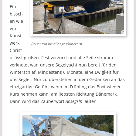
Ein
bissch
en wie
ein
Kunst
werk,
Viel zu tun bis alles gesäubert ist ….
Christ
o lässt grüßen. Fest verzurrt und alle Seile stramm
verknotet war unsere Segelyacht nun bereit für den
Winterschlaf. Mindestens 6 Monate, eine Ewigkeit für
uns Segler. Nur zu überstehen in dem Gedanken an das
einzigartige Gefühl, wenn im Frühling das Boot wieder
Kurs nehmen kann, am liebsten Richtung Dänemark.
Dann wird das Zauberwort
Ansegeln
lauten