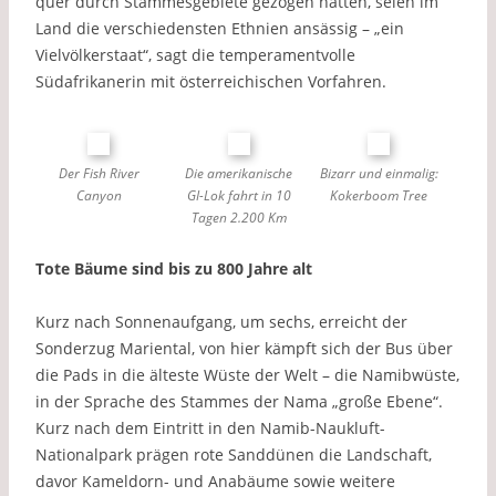
quer durch Stammesgebiete gezogen hätten, seien im
Land die verschiedensten Ethnien ansässig – „ein
Vielvölkerstaat“, sagt die temperamentvolle
Südafrikanerin mit österreichischen Vorfahren.
Der Fish River
Die amerikanische
Bizarr und einmalig:
Canyon
GI-Lok fahrt in 10
Kokerboom Tree
Tagen 2.200 Km
Tote Bäume sind bis zu 800 Jahre alt
Kurz nach Sonnenaufgang, um sechs, erreicht der
Sonderzug Mariental, von hier kämpft sich der Bus über
die Pads in die älteste Wüste der Welt – die Namibwüste,
in der Sprache des Stammes der Nama „große Ebene“.
Kurz nach dem Eintritt in den Namib-Naukluft-
Nationalpark prägen rote Sanddünen die Landschaft,
davor Kameldorn- und Anabäume sowie weitere