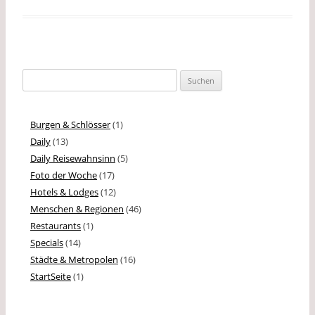
o
i
n
o
n
k
k
Suchen
nach:
Burgen & Schlösser
(1)
Daily
(13)
Daily Reisewahnsinn
(5)
Foto der Woche
(17)
Hotels & Lodges
(12)
Menschen & Regionen
(46)
Restaurants
(1)
Specials
(14)
Städte & Metropolen
(16)
StartSeite
(1)