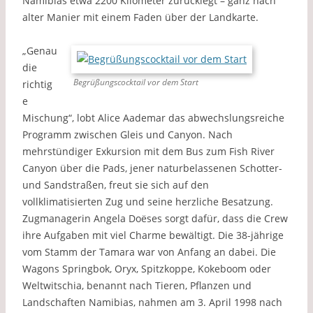
Namibias etwa 2200 Kilometer zurücklegt – ganz nach
alter Manier mit einem Faden über der Landkarte.
„Genau
die
Begrüßungscocktail vor dem Start
richtig
e
Mischung“, lobt Alice Aademar das abwechslungsreiche
Programm zwischen Gleis und Canyon. Nach
mehrstündiger Exkursion mit dem Bus zum Fish River
Canyon über die Pads, jener naturbelassenen Schotter-
und Sandstraßen, freut sie sich auf den
vollklimatisierten Zug und seine herzliche Besatzung.
Zugmanagerin Angela Doëses sorgt dafür, dass die Crew
ihre Aufgaben mit viel Charme bewältigt. Die 38-jährige
vom Stamm der Tamara war von Anfang an dabei. Die
Wagons Springbok, Oryx, Spitzkoppe, Kokeboom oder
Weltwitschia, benannt nach Tieren, Pflanzen und
Landschaften Namibias, nahmen am 3. April 1998 nach