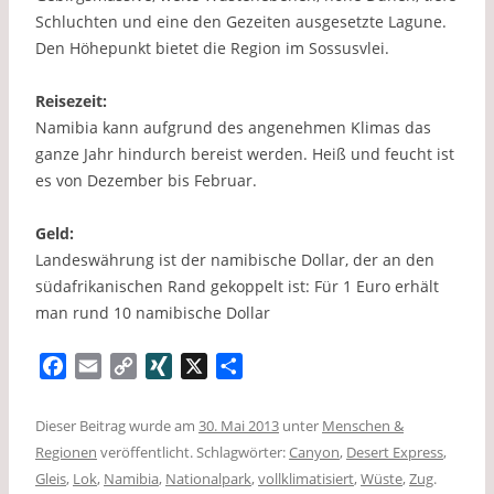
Schluchten und eine den Gezeiten ausgesetzte Lagune.
Den Höhepunkt bietet die Region im Sossusvlei.
Reisezeit:
Namibia kann aufgrund des angenehmen Klimas das
ganze Jahr hindurch bereist werden. Heiß und feucht ist
es von Dezember bis Februar.
Geld:
Landeswährung ist der namibische Dollar, der an den
südafrikanischen Rand gekoppelt ist: Für 1 Euro erhält
man rund 10 namibische Dollar
F
E
C
X
X
T
a
m
o
I
e
c
a
p
N
i
Dieser Beitrag wurde am
30. Mai 2013
unter
Menschen &
e
i
y
G
l
Regionen
veröffentlicht. Schlagwörter:
Canyon
,
Desert Express
,
b
l
L
e
Gleis
,
Lok
,
Namibia
,
Nationalpark
,
vollklimatisiert
,
Wüste
,
Zug
.