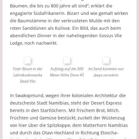
Bäumen, die bis zu 800 Jahre alt sind“, erklärt die
engagierte Südafrikanerin. Bizarr und wie gemalt wirken
die Baumstämme in der verkrusteten Mulde mit den
roten Sanddünen als Kulisse. Ein Bild, das auch beim
abendlichen Dinner in der naheliegenden Sossus Vlie
Lodge, noch nachwirkt.
Toter Baum in der
Aufstieg auf die 300
Im Sand kommen nur
Lehmbodensenke
Meter Höhe Düne 45
Jeeps vorwärts
Dead Vlei
In Swakopmund, wegen ihrer kolonialen Architektur die
deutscheste Stadt Namibias, steht der Desert Express
bereits in den Startlöchern. Mit frischem Brot, Milch,
Früchten und Gemüse bestückt, zuckelt der Wüstenzug
von hier über die Spitzkoppe, dem Matterhorn Namibias
und durch das Otavi-Hochland in Richtung Etoscha-