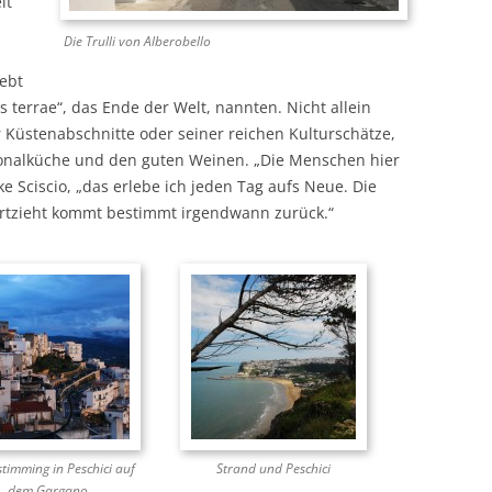
it
Die Trulli von Alberobello
iebt
s terrae“, das Ende der Welt, nannten. Nicht allein
 Küstenabschnitte oder seiner reichen Kulturschätze,
ionalküche und den guten Weinen. „Die Menschen hier
ke Sciscio, „das erlebe ich jeden Tag aufs Neue. Die
ortzieht kommt bestimmt irgendwann zurück.“
timming in Peschici auf
Strand und Peschici
dem Gargano