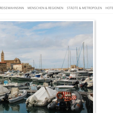
Zum Inhalt springen
 REISEWAHNSINN
MENSCHEN & REGIONEN
STÄDTE & METROPOLEN
HOTE
 – Die ganze Welt auf einen Blick. Reporta