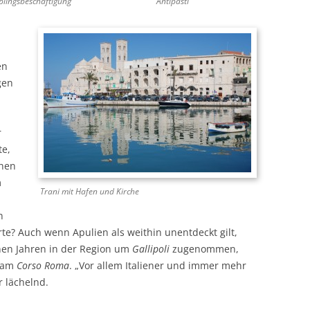
blingsbeschäftigung
Antipasti
en
gen
r
te,
chen
m
Trani mit Hafen und Kirche
n
te? Auch wenn Apulien als weithin unentdeckt gilt,
nen Jahren in der Region um
Gallipoli
zugenommen,
r am
Corso Roma
. „Vor allem Italiener und immer mehr
r lächelnd.