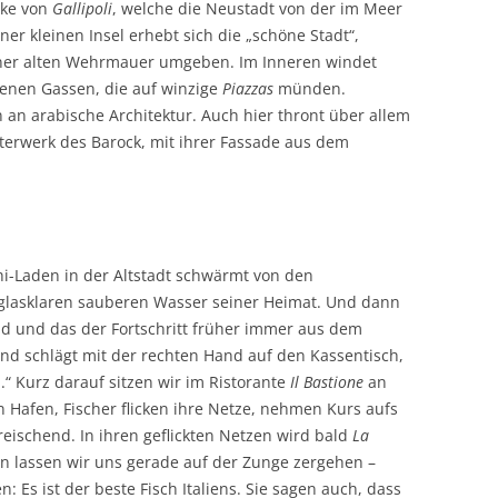
cke von
Gallipoli
, welche die Neustadt von der im Meer
er kleinen Insel erhebt sich die „schöne Stadt“,
einer alten Wehrmauer umgeben. Im Inneren windet
genen Gassen, die auf winzige
Piazzas
münden.
an arabische Architektur. Auch hier thront über allem
sterwerk des Barock, mit ihrer Fassade aus dem
i-Laden in der Altstadt schwärmt von den
lasklaren sauberen Wasser seiner Heimat. Und dann
and und das der Fortschritt früher immer aus dem
und schlägt mit der rechten Hand auf den Kassentisch,
“ Kurz darauf sitzen wir im Ristorante
Il Bastione
an
n Hafen, Fischer flicken ihre Netze, nehmen Kurs aufs
eischend. In ihren geflickten Netzen wird bald
La
en lassen wir uns gerade auf der Zunge zergehen –
en: Es ist der beste Fisch Italiens. Sie sagen auch, dass