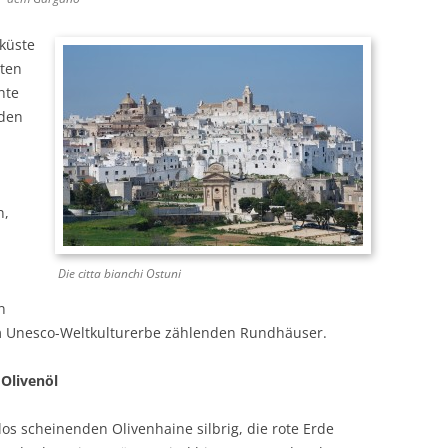
aküste
sten
hte
nden
n,
Die citta bianchi Ostuni
n
um Unesco-Weltkulturerbe zählenden Rundhäuser.
 Olivenöl
los scheinenden Olivenhaine silbrig, die rote Erde