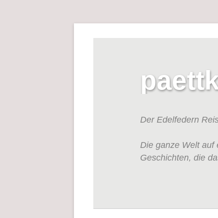
paett
Der Edelfedern Rei
Die ganze Welt auf 
Geschichten, die da