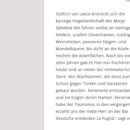
Lie
Südlich von Leece erstreckt sich die
karstige Hügellandschaft des
Murge
Salentine
Wir fahren vorbei an steinig
Feldern, uralten Olivenhainen, niedri
Weinstöcken, passieren Feigen- und
Mandelbäume. Bis dicht an die Küste
reichen die Ackerflächen. Noch bis vo
zehn Jahren gab es hier nur Fischeror
heute sind an vielen der mittelalterli
Torre
, den Wachtürmen, die einst zu
Schutz gegen Türken und Sarazenen
gebaut wurden, Ferienorte entstande
und sie tragen deren Namen. Ferienor
habe der Tourismus in den vergange
erzählt uns der nette Herr an der Ba
Deutsche entdecken La Puglia“, sagt e