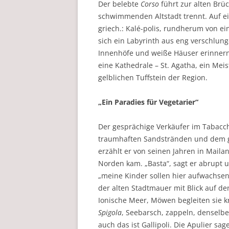
Der belebte
Corso
führt zur alten Brü
schwimmenden Altstadt trennt. Auf ein
griech.: Kalé-polis, rundherum von 
sich ein Labyrinth aus eng verschlun
Innenhöfe und weiße Häuser erinnern 
eine Kathedrale – St. Agatha, ein Mei
gelblichen Tuffstein der Region.
„Ein Paradies für Vegetarier“
Der gesprächige Verkäufer im Tabacch
traumhaften Sandstränden und dem g
erzählt er von seinen Jahren in Mail
Norden kam. „Basta“, sagt er abrupt 
„meine Kinder sollen hier aufwachsen.
der alten Stadtmauer mit Blick auf de
Ionische Meer, Möwen begleiten sie kr
Spigola
, Seebarsch, zappeln, denselb
auch das ist Gallipoli. Die Apulier sag