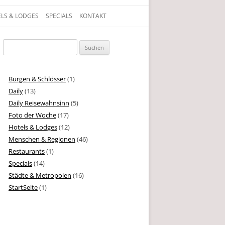
LS & LODGES
SPECIALS
KONTAKT
gen, Texte und Geschichten aus dem Leben
Suchen
nach:
Burgen & Schlösser
(1)
Daily
(13)
Daily Reisewahnsinn
(5)
Foto der Woche
(17)
Hotels & Lodges
(12)
Menschen & Regionen
(46)
Restaurants
(1)
Specials
(14)
Städte & Metropolen
(16)
StartSeite
(1)