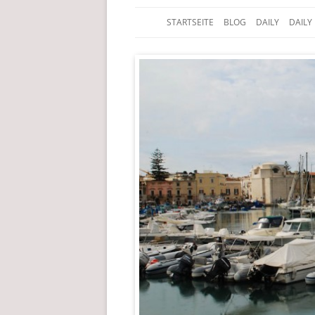
STARTSEITE
BLOG
DAILY
DAILY
Der Edelfedern Reiseblog
Paettkes News