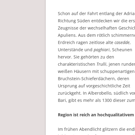
Schon auf der Fahrt entlang der Adri
Richtung Süden entdecken wir die er
Zeugnisse der wechselhaften Geschic
Apuliens. Aus dem rötlich schimmer
Erdreich ragen zeitlose alte
casedde
,
Unterstände und
paghiari
, Scheunen
hervor. Sie gehörten zu den
charakteristischen
Trulli
, jenen runde
weißen Häusern mit schuppenartigen
Bruchstein-Schieferdächern, deren
Ursprung auf vorgeschichtliche Zeit
zurückgeht. In Alberobello, südlich vo
Bari, gibt es mehr als 1300 dieser z
Region ist reich an hochqualitativem
Im frühen Abendlicht glitzern die end