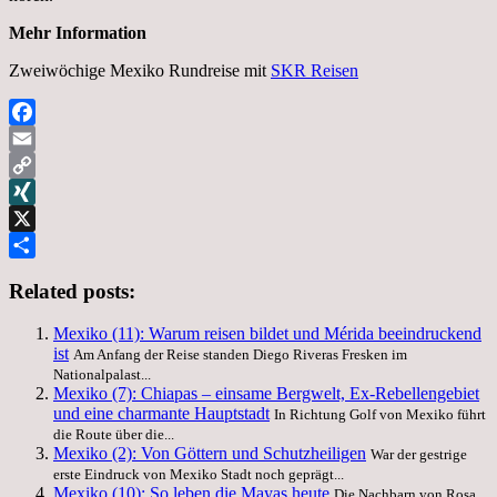
Mehr Information
Zweiwöchige Mexiko Rundreise mit
SKR Reisen
Facebook
Email
Copy
Link
XING
X
Teilen
Related posts:
Mexiko (11): Warum reisen bildet und Mérida beeindruckend
ist
Am Anfang der Reise standen Diego Riveras Fresken im
Nationalpalast...
Mexiko (7): Chiapas – einsame Bergwelt, Ex-Rebellengebiet
und eine charmante Hauptstadt
In Richtung Golf von Mexiko führt
die Route über die...
Mexiko (2): Von Göttern und Schutzheiligen
War der gestrige
erste Eindruck von Mexiko Stadt noch geprägt...
Mexiko (10): So leben die Mayas heute
Die Nachbarn von Rosa