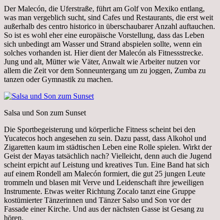
Der Malecón, die Uferstraße, führt am Golf von Mexiko entlang,
was man vergeblich sucht, sind Cafes und Restaurants, die erst weit
außerhalb des centro historico in überschaubarer Anzahl auftauchen.
So ist es wohl eher eine europäische Vorstellung, dass das Leben
sich unbedingt am Wasser und Strand abspielen sollte, wenn ein
solches vorhanden ist. Hier dient der Malecón als Fitnessstrecke.
Jung und alt, Mütter wie Väter, Anwalt wie Arbeiter nutzen vor
allem die Zeit vor dem Sonneuntergang um zu joggen, Zumba zu
tanzen oder Gymnastik zu machen.
Salsa und Son zum Sunset
Die Sportbegeisterung und körperliche Fitness scheint bei den
Yucatecos hoch angesehen zu sein. Dazu passt, dass Alkohol und
Zigaretten kaum im städtischen Leben eine Rolle spielen. Wirkt der
Geist der Mayas tatsächlich nach? Vielleicht, denn auch die Jugend
scheint erpicht auf Leistung und kreatives Tun. Eine Band hat sich
auf einem Rondell am Malecón formiert, die gut 25 jungen Leute
trommeln und blasen mit Verve und Leidenschaft ihre jeweiligen
Instrumente. Etwas weiter Richtung Zocalo tanzt eine Gruppe
kostümierter Tänzerinnen und Tänzer Salso und Son vor der
Fassade einer Kirche. Und aus der nächsten Gasse ist Gesang zu
hören.