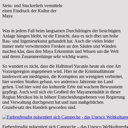
Stein- und Stuckreliefs vermitteln
einen Eindruck der Kultur der
Maya
Was in jedem Fall beim langsamen Durchdringen der besichtigten
Anlage hängen bleibt, ist die Einsicht, dass es sich dbei um hohe
Bau- und Ingenieurkunst gehandelt hat. Auch die vielen leider
immer mehr verwitternden Fresken an den Säulen und Wänden
machen klar, dass den Maya Erkenntnis und Wissen um die Welt
und deren Zusammenhänge sehr wichtig waren.
So wundert es nicht, dass die Halbinsel Yucatán heute als eine Art
Vorzeigeregion angepriesen wird. Hier ist die Kriminalitätsrate
landesweit am niedrigsten, die Korruption am wenigsten verbreitet,
hier werden Straßen gebaut, wo anderswo Jahrzente ins Land
gehen. Und hier wird das kulturelle Erbe mit wachem Bewusstsein
gepflegt. Auch weil sich ein Großteil der Mayamentalität in dieser
Region Mexikos bis in höhere Entscheidungsebenen von Regierung
und Verwaltung durchgesezt hat und zum maßgeblichen
Grundwsatz des Handels geworden sind.
Farbenfreudig präsentiert sich Campeche – das Unesco Weltkulturerb