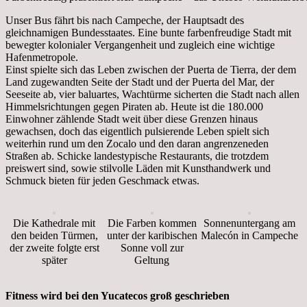
Unser Bus fährt bis nach Campeche, der Hauptsadt des
gleichnamigen Bundesstaates. Eine bunte farbenfreudige Stadt mit
bewegter kolonialer Vergangenheit und zugleich eine wichtige
Hafenmetropole.
Einst spielte sich das Leben zwischen der Puerta de Tierra, der dem
Land zugewandten Seite der Stadt und der Puerta del Mar, der
Seeseite ab, vier baluartes, Wachtürme sicherten die Stadt nach allen
Himmelsrichtungen gegen Piraten ab. Heute ist die 180.000
Einwohner zählende Stadt weit über diese Grenzen hinaus
gewachsen, doch das eigentlich pulsierende Leben spielt sich
weiterhin rund um den Zocalo und den daran angrenzeneden
Straßen ab. Schicke landestypische Restaurants, die trotzdem
preiswert sind, sowie stilvolle Läden mit Kunsthandwerk und
Schmuck bieten für jeden Geschmack etwas.
Die Kathedrale mit
Die Farben kommen
Sonnenuntergang am
den beiden Türmen,
unter der karibischen
Malecón in Campeche
der zweite folgte erst
Sonne voll zur
später
Geltung
Fitness wird bei den Yucatecos groß geschrieben