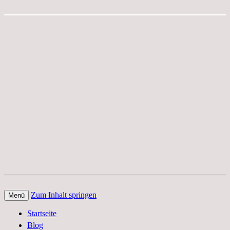
Zum Inhalt springen
Menü
Der Edelfedern Reiseblog – Die ganze
Paettkes News
Startseite
Welt auf einen Blick. Reportagen, Texte
Blog