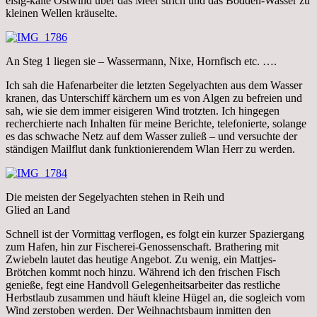
eisig-kalte Ostwind über das Meer strich und das Bodden-Wasser zu
kleinen Wellen kräuselte.
An Steg 1 liegen sie – Wassermann, Nixe, Hornfisch etc. ….
Ich sah die Hafenarbeiter die letzten Segelyachten aus dem Wasser
kranen, das Unterschiff kärchern um es von Algen zu befreien und
sah, wie sie dem immer eisigeren Wind trotzten. Ich hingegen
recherchierte nach Inhalten für meine Berichte, telefonierte, solange
es das schwache Netz auf dem Wasser zuließ – und versuchte der
ständigen Mailflut dank funktionierendem Wlan Herr zu werden.
Die meisten der Segelyachten stehen in Reih und
Glied an Land
Schnell ist der Vormittag verflogen, es folgt ein kurzer Spaziergang
zum Hafen, hin zur Fischerei-Genossenschaft. Brathering mit
Zwiebeln lautet das heutige Angebot. Zu wenig, ein Mattjes-
Brötchen kommt noch hinzu. Während ich den frischen Fisch
genieße, fegt eine Handvoll Gelegenheitsarbeiter das restliche
Herbstlaub zusammen und häuft kleine Hügel an, die sogleich vom
Wind zerstoben werden. Der Weihnachtsbaum inmitten den