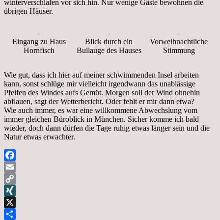
winterverschlafen vor sich hin. Nur wenige Gäste bewohnen die
übrigen Häuser.
Eingang zu Haus
Blick durch ein
Vorweihnachtliche
Hornfisch
Bullauge des Hauses
Stimmung
Wie gut, dass ich hier auf meiner schwimmenden Insel arbeiten
kann, sonst schlüge mir vielleicht irgendwann das unablässige
Pfeifen des Windes aufs Gemüt. Morgen soll der Wind ohnehin
abflauen, sagt der Wetterbericht. Oder fehlt er mir dann etwa?
Wie auch immer, es war eine willkommene Abwechslung vom
immer gleichen Büroblick in München. Sicher komme ich bald
wieder, doch dann dürfen die Tage ruhig etwas länger sein und die
Natur etwas erwachter.
Facebook
Email
Copy
Link
XING
X