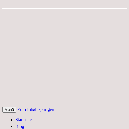
Zum Inhalt springen
Menü
Der Edelfedern Reiseblog – Die ganze
Paettkes News
Startseite
Welt auf einen Blick. Reportagen, Texte
Blog