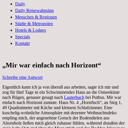
und Geschichten aus dem Leben
Daily
Daily Reisewahnsinn
Menschen & Regionen
Städte & Metropolen
Hotels & Lodges
Specials
Kontakt
„Mir war einfach nach Horizont“
Schreibe eine Antwort
Eigentlich kann ich ja von überall aus arbeiten, sagte ich mir und
zog für fünf Tage in ein Schwimmendes Haus an die Ostseeküste
nach Rügen, genauer gesagt nach
Lauterbach
bei Putbus. Mir war
einfach nach Horizont zumute. Haus Nr. 4 „Hornfisch“, an Steg 1,
49 Quadratmeter mit Küche und kleinem Schlafzimmer. Eine
kuschelig-wohnliche Atmosphäre mit dezenter Weihnachtsdeko
empfing mich, der angenehme Geruch der Bodendielen aus
Ahornholz ließen mich gleich zuhause fühlen, während draußen der