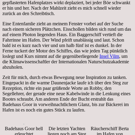
gepflasterten Hafenplatzes wirkt deplaziert, bei jeder Böe schwankt
er hin und her. Nach der Mahlzeit zieht es mich schnell wieder
zurück an den Schreibtisch.
Eine Entenfamlie zieht an meinem Fenster vorbei auf der Suche
nach einem sicheren Plätzchen. Eisschollen bilden sich rund um das
auf einem Photon liegenden Haus. Ein Baggerschiff vertieft die
Fahrrinne im Hafen. Der Wind pfeift unablässig und laut. Schon
bald ist es kurz nach vier und um halb fünf ist es dunkel. In der
Ferne tuckert der Motor des Schiffes, das wie jeden Tag pünktlich
loslegt und Kurs nimmt auf die gegenüberliegende
Insel Vilm
, um
die Klimawissenschaftler der Internationalen Naturschutzakademie
abzuholen.
Zeit für mich, durch etwas Bewegung neue Inspiration zu tanken.
Eingepackt in die warme Daunenjacke laufe ich über den Steg zur
Rezeption, richte ein paar grüßende Worte an Robby, den
Segellehrer, der gerade eine neue Kabelwinde in die Lenkung eines
Bootes schraubt. Am anderen Ende der Bucht erstrahlt das
Badehaus Goor in vorweihnachtlichem Glanz, bis zur Bäckerei im
Hafen ist es noch ein gutes Stück zu laufen.
Badehaus Goor hell
Die letzten Yachten
Räucherschiff Berta
erleuchtet
liegen noch am Steg
im Hafen von