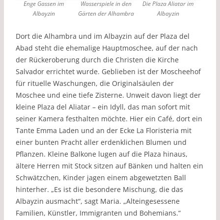
Enge Gassen im
Wasserspiele in den
Die Plaza Aliatar im
Albayzin
Gärten der Alhambra
Albayzin
Dort die Alhambra und im Albayzin auf der Plaza del
Abad steht die ehemalige Hauptmoschee, auf der nach
der Rückeroberung durch die Christen die Kirche
Salvador errichtet wurde. Geblieben ist der Moscheehof
für rituelle Waschungen, die Originalsäulen der
Moschee und eine tiefe Zisterne. Unweit davon liegt der
kleine Plaza del Aliatar – ein Idyll, das man sofort mit
seiner Kamera festhalten möchte. Hier ein Café, dort ein
Tante Emma Laden und an der Ecke La Floristeria mit
einer bunten Pracht aller erdenklichen Blumen und
Pflanzen. Kleine Balkone lugen auf die Plaza hinaus,
ältere Herren mit Stock sitzen auf Bänken und halten ein
Schwätzchen, Kinder jagen einem abgewetzten Ball
hinterher. „Es ist die besondere Mischung, die das
Albayzin ausmacht“, sagt Maria. „Alteingesessene
Familien, Künstler, Immigranten und Bohemians.“