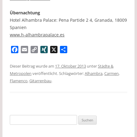
Übernachtung
Hotel Alhambra Palace: Pena Partide 2 4, Granada, 18009
Spanien
www.h-alhambrapalace.es
F
E
C
X
X
T
a
m
o
I
e
c
a
p
N
i
Dieser Beitrag wurde am
17. Oktober 2013
unter
Städte &
e
i
y
G
l
Metropolen
veröffentlicht. Schlagwörter:
Alhambra
,
Carmen
,
b
l
L
e
Flamenco
,
Gitarrenbau
.
o
i
n
o
n
k
k
Suchen
nach: