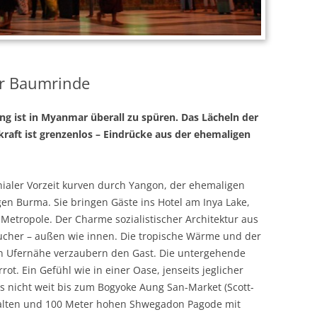
r Baumrinde
ng ist in Myanmar überall zu spüren. Das Lächeln der
raft ist grenzenlos – Eindrücke aus der ehemaligen
onialer Vorzeit kurven durch Yangon, der ehemaligen
n Burma. Sie bringen Gäste ins Hotel am Inya Lake,
 Metropole. Der Charme sozialistischer Architektur aus
cher – außen wie innen. Die tropische Wärme und der
in Ufernähe verzaubern den Gast. Die untergehende
. Ein Gefühl wie in einer Oase, jenseits jeglicher
es nicht weit bis zum Bogyoke Aung San-Market (Scott-
e alten und 100 Meter hohen Shwegadon Pagode mit