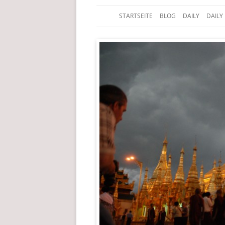
STARTSEITE
BLOG
DAILY
DAILY
Der Edelfedern Reiseblog
Paettkes News