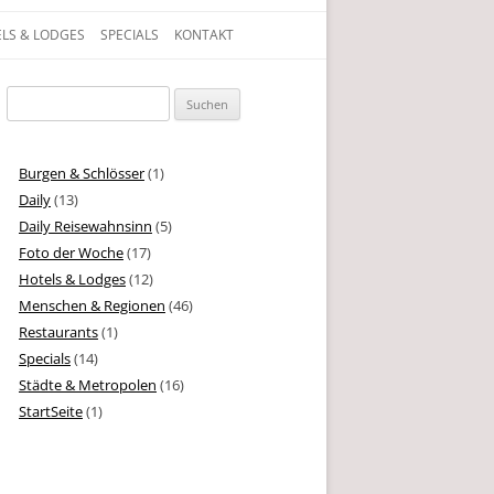
LS & LODGES
SPECIALS
KONTAKT
gen, Texte und Geschichten aus dem Leben
Suchen
nach:
Burgen & Schlösser
(1)
Daily
(13)
Daily Reisewahnsinn
(5)
Foto der Woche
(17)
Hotels & Lodges
(12)
Menschen & Regionen
(46)
Restaurants
(1)
Specials
(14)
Städte & Metropolen
(16)
StartSeite
(1)