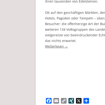
ihren tausenden von Edelsteinen.
Ob auf den geschäftigen Märkten, de
Hotels, Pagoden oder Tempeln – übera
Besucher: die offenherzige Art der B
weiteren 134 Volksgruppen des Landes 
vielgereiste von beeindruckender Echt
das nichts erwartet.
Weiterlesen
→
F
E
C
X
X
T