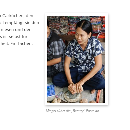
n Garküchen, den
ll empfängt sie den
urmesen und der
ist selbst für
heit. Ein Lachen,
Mingei rührt die „Beauty“-Paste an