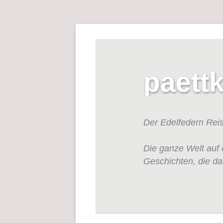
paett
Der Edelfedern Rei
Die ganze Welt auf 
Geschichten, die da