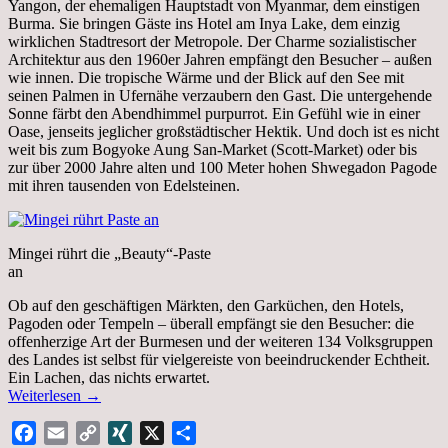
Yangon, der ehemaligen Hauptstadt von Myanmar, dem einstigen
Burma. Sie bringen Gäste ins Hotel am Inya Lake, dem einzig
wirklichen Stadtresort der Metropole. Der Charme sozialistischer
Architektur aus den 1960er Jahren empfängt den Besucher – außen
wie innen. Die tropische Wärme und der Blick auf den See mit
seinen Palmen in Ufernähe verzaubern den Gast. Die untergehende
Sonne färbt den Abendhimmel purpurrot. Ein Gefühl wie in einer
Oase, jenseits jeglicher großstädtischer Hektik. Und doch ist es nicht
weit bis zum Bogyoke Aung San-Market (Scott-Market) oder bis
zur über 2000 Jahre alten und 100 Meter hohen Shwegadon Pagode
mit ihren tausenden von Edelsteinen.
Mingei rührt die „Beauty“-Paste
an
Ob auf den geschäftigen Märkten, den Garküchen, den Hotels,
Pagoden oder Tempeln – überall empfängt sie den Besucher: die
offenherzige Art der Burmesen und der weiteren 134 Volksgruppen
des Landes ist selbst für vielgereiste von beeindruckender Echtheit.
Ein Lachen, das nichts erwartet.
Weiterlesen
→
Facebook
Email
Copy
XING
X
Teilen