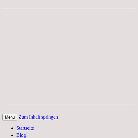
Zum Inhalt springen
Menü
Der Edelfedern Reiseblog – Die ganze
Paettkes News
Startseite
Welt auf einen Blick. Reportagen, Texte
Blog