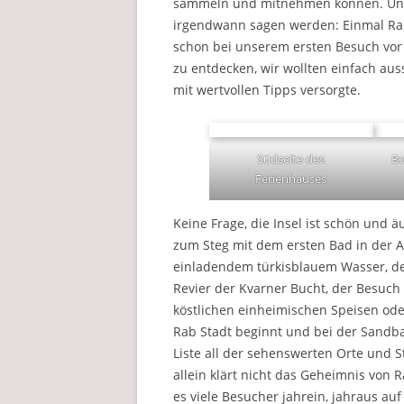
sammeln und mitnehmen können. Und 
irgendwann sagen werden: Einmal Rab,
schon bei unserem ersten Besuch vor 
zu entdecken, wir wollten einfach au
mit wertvollen Tipps versorgte.
Südseite des
Bo
Ferienhauses
Keine Frage, die Insel ist schön und
zum Steg mit dem ersten Bad in der A
einladendem türkisblauem Wasser, de
Revier der Kvarner Bucht, der Besuch
köstlichen einheimischen Speisen ode
Rab Stadt beginnt und bei der Sandba
Liste all der sehenswerten Orte und St
allein klärt nicht das Geheimnis von 
es viele Besucher jahrein, jahraus auf 