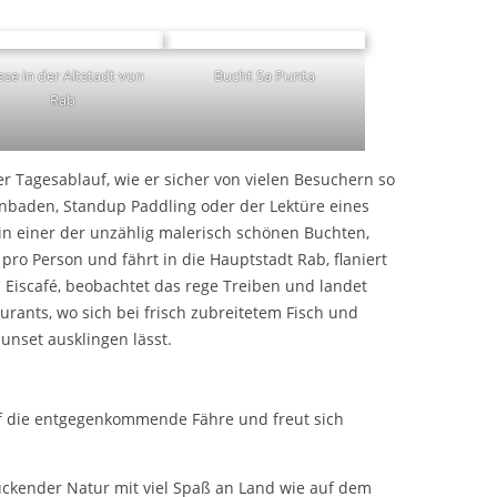
sse in der Altstadt von
Bucht Sa Punta
Rab
er Tagesablauf, wie er sicher von vielen Besuchern so
nbaden, Standup Paddling oder der Lektüre eines
in einer der unzählig malerisch schönen Buchten,
ro Person und fährt in die Hauptstadt Rab, flaniert
Eiscafé, beobachtet das rege Treiben und landet
rants, wo sich bei frisch zubreitetem Fisch und
nset ausklingen lässt.
uf die entgegenkommende Fähre und freut sich
ruckender Natur mit viel Spaß an Land wie auf dem