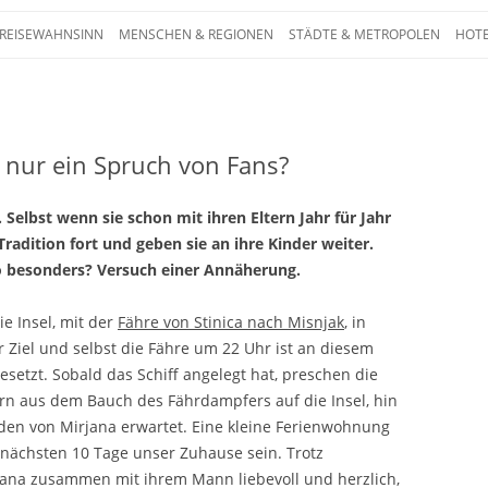
Zum Inhalt springen
 REISEWAHNSINN
MENSCHEN & REGIONEN
STÄDTE & METROPOLEN
HOTE
 – Die ganze Welt auf einen Blick. Reporta
 nur ein Spruch von Fans?
Selbst wenn sie schon mit ihren Eltern Jahr für Jahr
Tradition fort und geben sie an ihre Kinder weiter.
 besonders? Versuch einer Annäherung.
ie Insel, mit der
Fähre von Stinica nach Misnjak
, in
 Ziel und selbst die Fähre um 22 Uhr ist an diesem
setzt. Sobald das Schiff angelegt hat, preschen die
rn aus dem Bauch des Fährdampfers auf die Insel, hin
rden von Mirjana erwartet. Eine kleine Ferienwohnung
e nächsten 10 Tage unser Zuhause sein. Trotz
jana zusammen mit ihrem Mann liebevoll und herzlich,