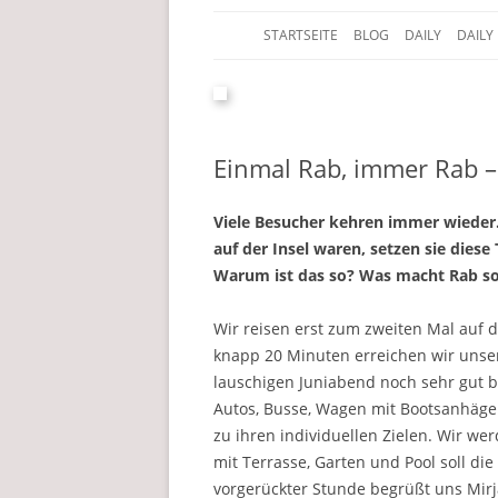
STARTSEITE
BLOG
DAILY
DAILY
Der Edelfedern Reiseblog
Paettkes News
Einmal Rab, immer Rab –
Viele Besucher kehren immer wieder. 
auf der Insel waren, setzen sie diese 
Warum ist das so? Was macht Rab so
Wir reisen erst zum zweiten Mal auf d
knapp 20 Minuten erreichen wir unser
lauschigen Juniabend noch sehr gut be
Autos, Busse, Wagen mit Bootsanhäge
zu ihren individuellen Zielen. Wir we
mit Terrasse, Garten und Pool soll di
vorgerückter Stunde begrüßt uns Mir