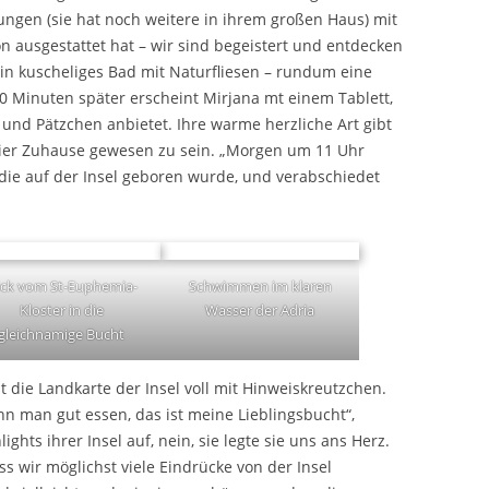
ungen (sie hat noch weitere in ihrem großen Haus) mit
on ausgestattet hat – wir sind begeistert und entdecken
in kuscheliges Bad mit Naturfliesen – rundum eine
 Minuten später erscheint Mirjana mt einem Tablett,
und Pätzchen anbietet. Ihre warme herzliche Art gibt
hier Zuhause gewesen zu sein. „Morgen um 11 Uhr
 die auf der Insel geboren wurde, und verabschiedet
ick vom St-Euphemia-
Schwimmen im klaren
Kloster in die
Wasser der Adria
gleichnamige Bucht
 die Landkarte der Insel voll mit Hinweiskreutzchen.
n man gut essen, das ist meine Lieblingsbucht“,
ights ihrer Insel auf, nein, sie legte sie uns ans Herz.
ss wir möglichst viele Eindrücke von der Insel