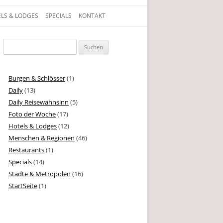
LS & LODGES
SPECIALS
KONTAKT
gen, Texte und Geschichten aus dem Leben
Suchen
nach:
Burgen & Schlösser
(1)
Daily
(13)
Daily Reisewahnsinn
(5)
Foto der Woche
(17)
Hotels & Lodges
(12)
Menschen & Regionen
(46)
Restaurants
(1)
Specials
(14)
Städte & Metropolen
(16)
StartSeite
(1)