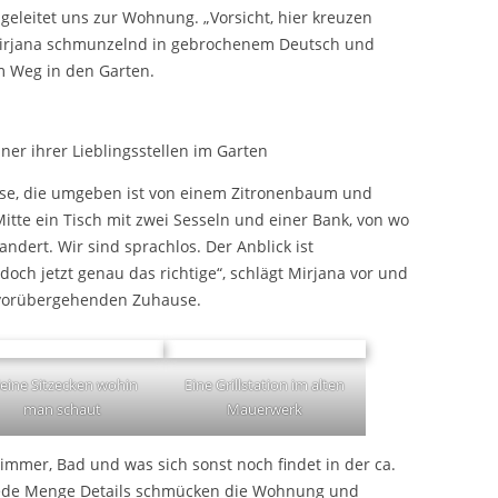
geleitet uns zur Wohnung. „Vorsicht, hier kreuzen
 Mirjana schmunzelnd in gebrochenem Deutsch und
em Weg in den Garten.
ner ihrer Lieblingsstellen im Garten
asse, die umgeben ist von einem Zitronenbaum und
itte ein Tisch mit zwei Sesseln und einer Bank, von wo
andert. Wir sind sprachlos. Der Anblick ist
doch jetzt genau das richtige“, schlägt Mirjana vor und
m vorübergehenden Zuhause.
leine Sitzecken wohin
Eine Grillstation im alten
man schaut
Mauerwerk
zimmer, Bad und was sich sonst noch findet in der ca.
ede Menge Details schmücken die Wohnung und