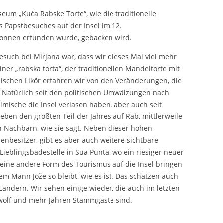
seum „Kuća Rabske Torte“, wie die traditionelle
es Papstbesuches auf der Insel im 12.
Nonnen erfunden wurde, gebacken wird.
uch bei Mirjana war, dass wir dieses Mal viel mehr
iner „rabska torta“, der traditionellen Mandeltorte mit
ischen Likör erfahren wir von den Veränderungen, die
. Natürlich seit den politischen Umwälzungen nach
eimische die Insel verlasen haben, aber auch seit
eben den größten Teil der Jahres auf Rab, mittlerweile
 Nachbarn, wie sie sagt. Neben dieser hohen
ienbesitzer, gibt es aber auch weitere sichtbare
ieblingsbadestelle in Sua Punta, wo ein riesiger neuer
 eine andere Form des Tourismus auf die Insel bringen
rem Mann Jože so bleibt, wie es ist. Das schätzen auch
Ländern. Wir sehen einige wieder, die auch im letzten
 zwölf und mehr Jahren Stammgäste sind.