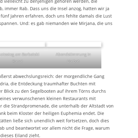
vielleicht zu denjenigen gehören werden, die
 immer Rab. Dass uns die Insel anzog, hatten wir ja
fünf Jahren erfahren, doch uns fehlte damals die Lust
sspannen. Und: es gab niemanden wie Mirjana, die uns
otssteg am Barbatski
Abendstimmung in
Kanal
Barbat
 äußerst abwechslungsreich: der morgendliche Gang
dria, die Entdeckung traumhafter Buchten mit
r Blick zu den Segelbooten auf ihrem Törns durchs
 eines verwunschenen kleinen Restaurants mit
r die Strandpromenade, die unterhalb der Altstadt von
nk beim Kloster der heiligen Euphemia endet. Die
ätten ließe sich unendlich weit fortsetzen, doch dies
Rab und beantwortet vor allem nicht die Frage, warum
dieses Eiland zieht.