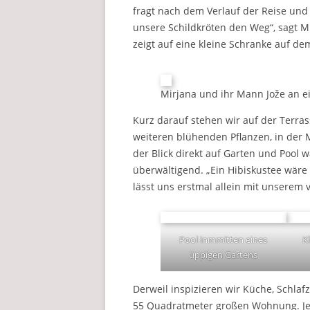
fragt nach dem Verlauf der Reise und 
unsere Schildkröten den Weg“, sagt
zeigt auf eine kleine Schranke auf d
Mirjana und ihr Mann Jože an ei
Kurz darauf stehen wir auf der Terr
weiteren blühenden Pflanzen, in der M
der Blick direkt auf Garten und Pool w
überwältigend. „Ein Hibiskustee wäre 
lässt uns erstmal allein mit unsere
Pool inmmitten eines
K
üppigen Gartens
Derweil inspizieren wir Küche, Schlaf
55 Quadratmeter großen Wohnung. J