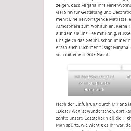
zeigen, dass Mirjana ihre Ferienwohn
viel Sinn für Gestaltung und Dekorati
mehr: Eine hervorragende Matratze, e
Atmosphäre zum Wohlfühlen. Keine 10
auf dem sie uns Tee mit Honig, Nüsse 
uns gleich das Gefühl, schon immer 
erzähle ich Euch mehr“, sagt Mirjana,
sich mit einem Gute Nacht.
Mit demWassertaxit ist
Bl
man schnell in der
Hauptstadt
Nach der Einführung durch Mirjana ist
„Dieser Weg ist wunderschön, dort kan
zählte unsere Gastgeberin all die Highl
Man spürte, wie wichtig es ihr war, da