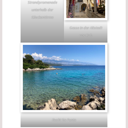
Strandpromenade
unterhalb der
Glockentürme
Gasse in der Altstadt
von Rab
Bucht Sa Punta