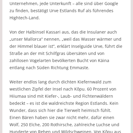
Unternehmen, jede Unterkunft – alle sind über Google
zu finden, bestätigt Urve Estlands Ruf als führendes
Hightech-Land.
Von der Halbinsel Kassari aus, das die Insulaner auch
„unser Mallorca“ nennen, „weil das Wasser wärmer und
der Himmel blauer ist“, erklärt Inselguide Urve, führt die
Straße an der mit Schilfgras übersäten und von
zahllosen Vogelarten bevölkerten Bucht von Käina
entlang nach Süden Richtung Emmaste.
Weiter endlos lang durch dichten Kiefernwald zum
westlichen Zipfel der Insel nach Kõpu. 60 Prozent von
Hiiumaa sind mit Kiefer-, Laub- und Fichtenwäldern
bedeckt – es ist die waldreichste Region Estlands. Kein
Wunder, dass sich hier die Tierwelt heimisch fühlt.
Einen Bären haben sie zwar nicht mehr, dafür einen
Wolf, 250 Elche, 200 Rothirsche, zahlreiche Luchse und
Hunderte von Rehen und Wildschweinen. Von Kõpu aus