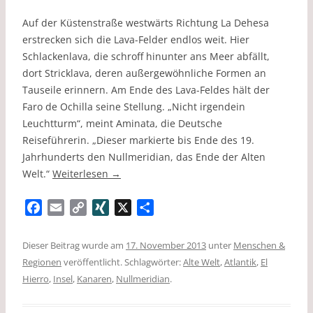
Auf der Küstenstraße westwärts Richtung La Dehesa
erstrecken sich die Lava-Felder endlos weit. Hier
Schlackenlava, die schroff hinunter ans Meer abfällt,
dort Stricklava, deren außergewöhnliche Formen an
Tauseile erinnern. Am Ende des Lava-Feldes hält der
Faro de Ochilla seine Stellung. „Nicht irgendein
Leuchtturm“, meint Aminata, die Deutsche
Reiseführerin. „Dieser markierte bis Ende des 19.
Jahrhunderts den Nullmeridian, das Ende der Alten
Welt.“
Weiterlesen
→
F
E
C
X
X
T
a
m
o
I
e
c
a
p
N
i
Dieser Beitrag wurde am
17. November 2013
unter
Menschen &
e
i
y
G
l
Regionen
veröffentlicht. Schlagwörter:
Alte Welt
,
Atlantik
,
El
b
l
L
e
Hierro
,
Insel
,
Kanaren
,
Nullmeridian
.
o
i
n
o
n