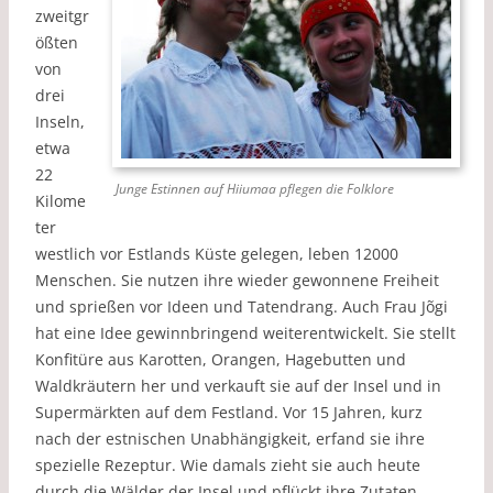
zweitgr
ößten
von
drei
Inseln,
etwa
22
Junge Estinnen auf Hiiumaa pflegen die Folklore
Kilome
ter
westlich vor Estlands Küste gelegen, leben 12000
Menschen. Sie nutzen ihre wieder gewonnene Freiheit
und sprießen vor Ideen und Tatendrang. Auch Frau Jõgi
hat eine Idee gewinnbringend weiterentwickelt. Sie stellt
Konfitüre aus Karotten, Orangen, Hagebutten und
Waldkräutern her und verkauft sie auf der Insel und in
Supermärkten auf dem Festland. Vor 15 Jahren, kurz
nach der estnischen Unabhängigkeit, erfand sie ihre
spezielle Rezeptur. Wie damals zieht sie auch heute
durch die Wälder der Insel und pflückt ihre Zutaten