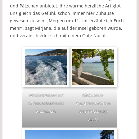
und Pätzchen anbietet. Ihre warme herzliche Art gibt
uns gleich das Gefühl, schon immer hier Zuhause
gewesen zu sein. „Morgen um 11 Uhr erzähle ich Euch
mehr“, sagt Mirjana, die auf der Insel geboren wurde,
und verabschiedet sich mit einem Gute Nacht.
Mit demWassertaxit
Blick vom St-
ist man schnell in der
Euphemia-Kloster in
Hauptstadt
die gleichnamige
Bucht