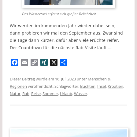
Das Wassertaxi erfreut sich großer Beliebtheit.
Wir werden im kommenden Jahr wieder dabei sein,
dann probieren wir mal den September aus. Zwar sind
die Tage dann kürzer, dafür aber viele Früchte reifer.
Der Countdown für die nächste Rab-Visite läuft ….
F
E
C
X
X
T
a
m
o
I
e
c
a
p
N
i
Dieser Beitrag wurde am
16. Juli 2023
unter
Menschen &
e
i
y
G
l
Regionen
veröffentlicht. Schlagwörter:
Buchten
,
Insel
,
Kroatien
,
b
l
L
e
Natur
,
Rab
,
Reise
,
Sommer
,
Urlaub
,
Wasser
.
o
i
n
o
n
k
k