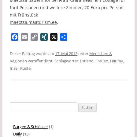
Mäeotsa Bauernhof bei Frau Kääramees, ein Cottage für
fünf Personen und weitere Zimmer, 20 Euro pro Person
mit Frühstück
maeotsa.maaturism.ee
,
F
E
C
X
X
T
a
m
o
I
e
c
a
p
N
i
Dieser Beitrag wurde am
17. Mai 2013
unter
Menschen &
e
i
y
G
l
Regionen
veröffentlicht. Schlagwörter:
Estland
,
Frauen
,
Hiiuma
,
b
l
L
e
Insel
,
Küste
.
o
i
n
o
n
k
k
Suchen
nach:
Burgen & Schlösser
(1)
Daily
(13)