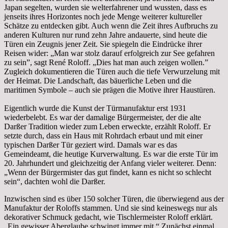
Japan segelten, wurden sie welterfahrener und wussten, dass es
jenseits ihres Horizontes noch jede Menge weiterer kultureller
Schätze zu entdecken gibt. Auch wenn die Zeit ihres Aufbruchs zu
anderen Kulturen nur rund zehn Jahre andauerte, sind heute die
Türen ein Zeugnis jener Zeit. Sie spiegeln die Eindrücke ihrer
Reisen wider: „Man war stolz darauf erfolgreich zur See gefahren
zu sein”, sagt René Roloff. „Dies hat man auch zeigen wollen.”
Zugleich dokumentieren die Türen auch die tiefe Verwurzelung mit
der Heimat. Die Landschaft, das bäuerliche Leben und die
maritimen Symbole – auch sie prägen die Motive ihrer Haustüren.
Eigentlich wurde die Kunst der Türmanufaktur erst 1931
wiederbelebt. Es war der damalige Bürgermeister, der die alte
Darßer Tradition wieder zum Leben erweckte, erzählt Roloff. Er
setzte durch, dass ein Haus mit Rohrdach erbaut und mit einer
typischen Darßer Tür geziert wird. Damals war es das
Gemeindeamt, die heutige Kurverwaltung. Es war die erste Tür im
20. Jahrhundert und gleichzeitig der Anfang vieler weiterer. Denn:
„Wenn der Bürgermister das gut findet, kann es nicht so schlecht
sein“, dachten wohl die Darßer.
Inzwischen sind es über 150 solcher Türen, die überwiegend aus der
Manufaktur der Roloffs stammen. Und sie sind keineswegs nur als
dekorativer Schmuck gedacht, wie Tischlermeister Roloff erklärt.
„Ein gewisser Aberglaube schwingt immer mit.“ Zunächst einmal