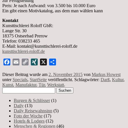
zur Fertigstellung
Preis: Je nach Aufwand: von 3.500 bis 10.000 Euro
Ein gibt einen Motivkatalog, aus dem man wählen kann
Kontakt
Kunsttischlerei Roloff GbR:
Lange Str. 30
18375 Ostseebad Prerow
Telefon: 038233 465
E-Mail: kontakt@kunsttischlerei-roloff.de
kunsttischlerei-roloff.de
Facebook
Email
Copy
XING
X
Teilen
Link
Dieser Beitrag wurde am
2. November 2015
von
Markus Howest
unter
Specials
,
StartSeite
veröffentlicht. Schlagwörter:
Darß
,
Kultur
,
Kunst
,
Manufaktur
,
Tür
,
Werkstatt
.
Suchen
nach:
Burgen & Schlösser
(1)
Daily
(13)
Daily Reisewahnsinn
(5)
Foto der Woche
(17)
Hotels & Lodges
(12)
Menschen & Regionen
(46)