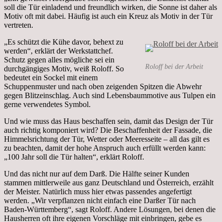
soll die Tür einladend und freundlich wirken, die Sonne ist daher als
Motiv oft mit dabei. Häufig ist auch ein Kreuz als Motiv in der Tür
vertreten.
„Es schützt die Kühe davor, behext zu
werden“, erklärt der Werkstattchef.
Schutz gegen alles mögliche sei ein
Roloff bei der Arbeit
durchgängiges Motiv, weiß Roloff. So
bedeutet ein Sockel mit einem
Schuppenmuster und nach oben zeigenden Spitzen die Abwehr
gegen Blitzeinschlag. Auch sind Lebensbaummotive aus Tulpen ein
gerne verwendetes Symbol.
Und wie muss das Haus beschaffen sein, damit das Design der Tür
auch richtig komponiert wird? Die Beschaffenheit der Fassade, die
Himmelsrichtung der Tür, Wetter oder Meeresseite – all das gilt es
zu beachten, damit der hohe Anspruch auch erfüllt werden kann:
„100 Jahr soll die Tür halten“, erklärt Roloff.
Und das nicht nur auf dem Darß. Die Hälfte seiner Kunden
stammen mittlerweile aus ganz Deutschland und Österreich, erzählt
der Meister. Natürlich muss hier etwas passendes angefertigt
werden. „Wir verpflanzen nicht einfach eine Darßer Tür nach
Baden-Württemberg“, sagt Roloff. Andere Lösungen, bei denen die
Hausherren oft ihre eigenen Vorschläge mit einbringen, gebe es