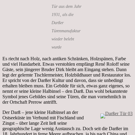
Tür aus dem Jahr
1931, als die
Darßer
Türenmanufaktur
wieder belebt
wurde
Es riecht nach Holz, nach antiken Schränken, Holzspänen, Farbe
und viel Handarbeit. Etwas verstohlen empfängt René Roloff seine
Gäste, sein jüngerer Bruder Dirk bleibt am Eingang stehen. Dann
legt der gelernte Tischlermeister, Holzbildhauer und Restaurator los.
Er spricht von der Darßer Kultur und davon, dass sie unbedingt
erhalten bleiben muss. Ein Gebilde für sich, etwas ganz eigenes, so
nennt er seine kleine Halbinsel – den Darß. Das wohl bekannteste
Symbol jenes Gebildes sind seine Türen, die man vornehmlich in
der Ortschaft Prerow antrifft.
Der Darß – jene kleine Halbinsel an der
Ostseeküste im Verbund mit Fischland und
Zingst – über lange Zeit ließ seine
geographische Lage wenig Austausch zu. Doch seit die Darßer im
18. Jahrhundert in ferne Meere aufbrachen, ja bis nach China und