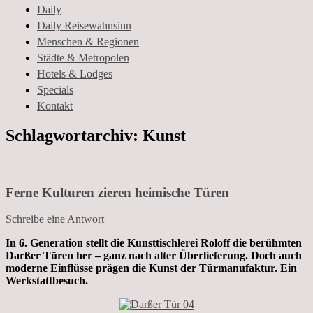
und Geschichten aus dem Leben
Daily
Daily Reisewahnsinn
Menschen & Regionen
Städte & Metropolen
Hotels & Lodges
Specials
Kontakt
Schlagwortarchiv:
Kunst
Ferne Kulturen zieren heimische Türen
Schreibe eine Antwort
In 6. Generation stellt die Kunsttischlerei Roloff die berühmten
Darßer Türen her – ganz nach alter Überlieferung. Doch auch
moderne Einflüsse prägen die Kunst der Türmanufaktur. Ein
Werkstattbesuch.