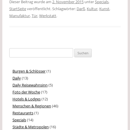
Dieser Beitrag wurde am
2. November 2015
unter
Specials
,
e
i
y
G
l
StartSeite
veröffentlicht. Schlagwörter:
Darß
,
Kultur
,
Kunst
,
b
l
L
e
Manufaktur
,
Tür
,
Werkstatt
.
o
i
n
o
n
k
k
Suchen
nach:
Burgen & Schlösser
(1)
Daily
(13)
Daily Reisewahnsinn
(5)
Foto der Woche
(17)
Hotels & Lodges
(12)
Menschen & Regionen
(46)
Restaurants
(1)
Specials
(14)
Städte & Metropolen
(16)