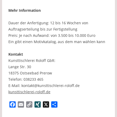
Mehr Information
Dauer der Anfertigung: 12 bis 16 Wochen von
Auftragserteilung bis zur Fertigstellung
Preis: Je nach Aufwand: von 3.500 bis 10.000 Euro
Ein gibt einen Motivkatalog, aus dem man wählen kann
Kontakt
Kunsttischlerei Roloff GbR:
Lange Str. 30
18375 Ostseebad Prerow
Telefon: 038233 465
E-Mail: kontakt@kunsttischlerei-roloff.de
kunsttischlerei-roloff.de
F
E
C
X
X
T
a
m
o
I
e
c
a
p
N
i