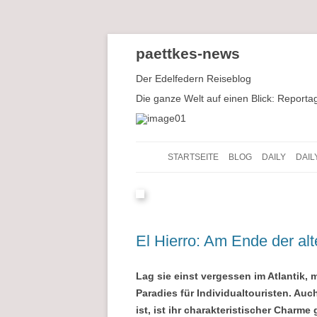
paettkes-news
Der Edelfedern Reiseblog
Die ganze Welt auf einen Blick: Reporta
Der Edelfedern Reiseblog
Paettkes News
STARTSEITE
BLOG
DAILY
DAIL
El Hierro: Am Ende der al
Lag sie einst vergessen im Atlantik,
Paradies für Individualtouristen. Au
ist, ist ihr charakteristischer Charme