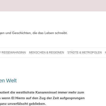
gen und Geschichten, die das Leben schreibt.
 – Die ganze Welt auf einen Blick. Reporta
Zum Inhalt springen
Y REISEWAHNSINN
MENSCHEN & REGIONEN
STÄDTE & METROPOLEN
ten Welt
 mutiert die westlichste Kanareninsel immer mehr zum
ch wenn El Hierro auf den Zug der Zeit aufgesprungen
 ganz unverfälscht geblieben.