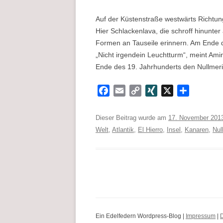
Auf der Küstenstraße westwärts Richtun
Hier Schlackenlava, die schroff hinunter
Formen an Tauseile erinnern. Am Ende de
„Nicht irgendein Leuchtturm“, meint Amin
Ende des 19. Jahrhunderts den Nullmeri
F
E
C
X
X
T
a
m
o
I
e
c
a
p
N
i
Dieser Beitrag wurde am
17. November 201
e
i
y
G
l
Welt
,
Atlantik
,
El Hierro
,
Insel
,
Kanaren
,
Nul
b
l
L
e
o
i
n
o
n
k
k
Ein Edelfedern Wordpress-Blog |
Impressum
|