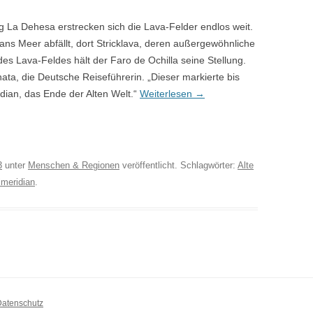
g La Dehesa erstrecken sich die Lava-Felder endlos weit.
 ans Meer abfällt, dort Stricklava, deren außergewöhnliche
s Lava-Feldes hält der Faro de Ochilla seine Stellung.
ata, die Deutsche Reiseführerin. „Dieser markierte bis
dian, das Ende der Alten Welt.“
Weiterlesen
→
3
unter
Menschen & Regionen
veröffentlicht. Schlagwörter:
Alte
lmeridian
.
Datenschutz