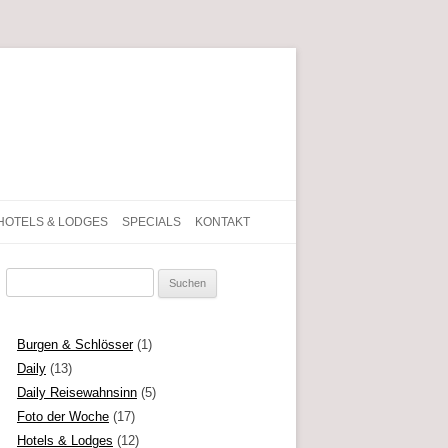
gen, Texte und Geschichten aus dem Leben
HOTELS & LODGES
SPECIALS
KONTAKT
Suchen
nach:
Burgen & Schlösser
(1)
Daily
(13)
Daily Reisewahnsinn
(5)
Foto der Woche
(17)
Hotels & Lodges
(12)