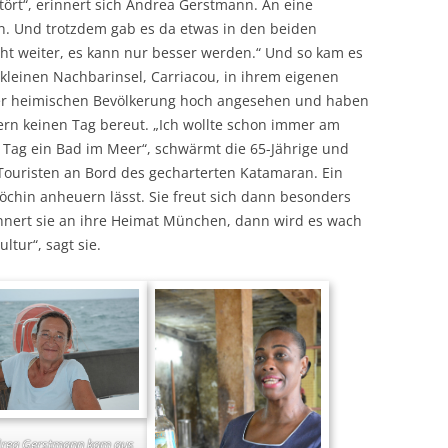
ört“, erinnert sich Andrea Gerstmann. An eine
en. Und trotzdem gab es da etwas in den beiden
ht weiter, es kann nur besser werden.“ Und so kam es
kleinen Nachbarinsel, Carriacou, in ihrem eigenen
der heimischen Bevölkerung hoch angesehen und haben
dern keinen Tag bereut. „Ich wollte schon immer am
 Tag ein Bad im Meer“, schwärmt die 65-Jährige und
Touristen an Bord des gecharterten Katamaran. Ein
 Köchin anheuern lässt. Sie freut sich dann besonders
innert sie an ihre Heimat München, dann wird es wach
tur“, sagt sie.
rea Gerstmann kam aus