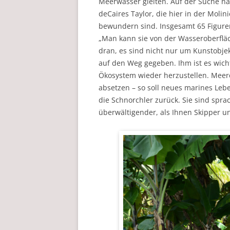
Meerwasser gleiten. Auf der Suche n
deCaires Taylor, die hier in der Moli
bewundern sind. Insgesamt 65 Figuren
„Man kann sie von der Wasseroberflä
dran, es sind nicht nur um Kunstobje
auf den Weg gegeben. Ihm ist es wicht
Ökosystem wieder herzustellen. Meere
absetzen – so soll neues marines Leb
die Schnorchler zurück. Sie sind spra
überwältigender, als Ihnen Skipper un