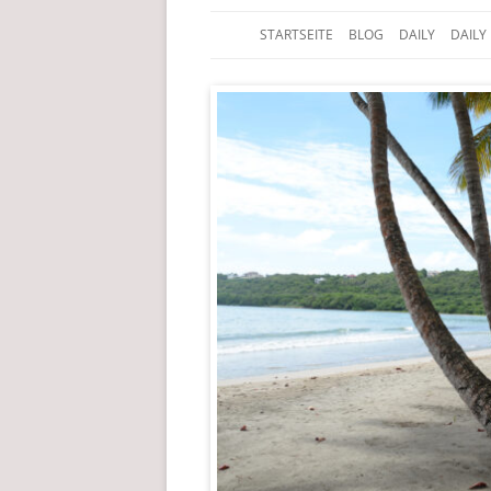
STARTSEITE
BLOG
DAILY
DAILY
Der Edelfedern Reiseblog
Paettkes News