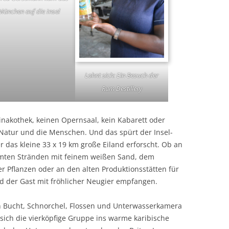
München auf die Insel
Lohnt sich: Ein Besuch der
Rum Destillery
inakothek, keinen Opernsaal, kein Kabarett oder
 Natur und die Menschen. Und das spürt der Insel-
r das kleine 33 x 19 km große Eiland erforscht. Ob an
mten Stränden mit feinem weißen Sand, dem
r Pflanzen oder an den alten Produktionsstätten für
d der Gast mit fröhlicher Neugier empfangen.
en Bucht, Schnorchel, Flossen und Unterwasserkamera
sich die vierköpfige Gruppe ins warme karibische