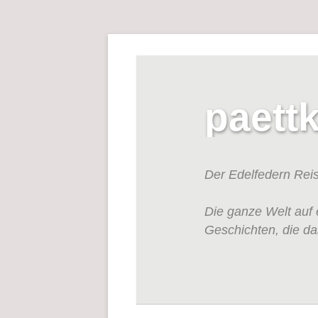
paett
Der Edelfedern Rei
Die ganze Welt auf 
Geschichten, die da