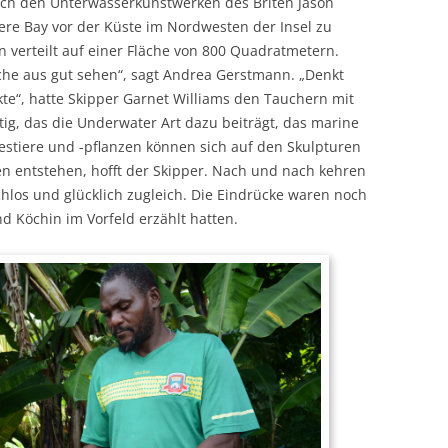
ach den Unterwasserkunstwerken des Briten Jason
niere Bay vor der Küste im Nordwesten der Insel zu
 verteilt auf einer Fläche von 800 Quadratmetern.
che aus gut sehen“, sagt Andrea Gerstmann. „Denkt
kte“, hatte Skipper Garnet Williams den Tauchern mit
ig, das die Underwater Art dazu beiträgt, das marine
stiere und -pflanzen können sich auf den Skulpturen
en entstehen, hofft der Skipper. Nach und nach kehren
chlos und glücklich zugleich. Die Eindrücke waren noch
d Köchin im Vorfeld erzählt hatten.