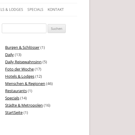
LS & LODGES
SPECIALS
KONTAKT
gen, Texte und Geschichten aus dem Leben
Suchen
nach:
Burgen & Schlösser
(1)
Daily
(13)
Daily Reisewahnsinn
(5)
Foto der Woche
(17)
Hotels & Lodges
(12)
Menschen & Regionen
(46)
Restaurants
(1)
Specials
(14)
Städte & Metropolen
(16)
StartSeite
(1)