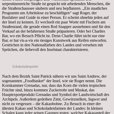
serpentinenreiche Straße ist gespickt mit arbeitenden Menschen, die
die Straßenchaussee säubern und neu bepflanzen. „Ein staatliches
Programm um Arbeitslose zu beschäftigen“ sagt Roger, der
Busfahrer und Guide in einer Person. Er scheint ohnehin jeden auf
der Insel zu kennen. Er wechselt ein paar Worte mit Fischern am
Straßenrand, die gerade einen Red Snapper ausnehmen und für den
Verkauf an der befahrenen Straße präparieren. Oder bei Charlies
Bar, wo ein Besuch Pflicht ist. Denn Charlie führt nicht nur eine
Bar, er hat vis-a-vis ein riesiges Kunstwerk aus Reifen entworfen.
Gestrichen in den Nationalfarben des Landes und versehen mit
Sprüchen, die liebevoll den Inselstaat charakterisieren.
Schokoladenprobe
Nach dem Bezirk Saint Patrick nähern wir uns Saint Andrew, der
sogenannten „Foodbasket“ der Insel, wie sie Roger nennt. Die
Kornkammer Grenadas, nur, dass das Korn die vielen tropischen
Früchte sind, hinzu kommen Zuckerrohr und Muskat, das
Hauptexportprodukt Grenadas und Symbol der Landwirtschaft des
Archipels. Außerdem gedeihen Zimt, Gewürznelken, Ingwer und
nicht zu vergessen – die Kakaobohne. Zu Besuch in einer der
ältesten Kakao und Schokoladenfarmen der Landes: In kleinen
Schalen kann jeder seinen Gaumen testen, welcher Kakaoanteil der