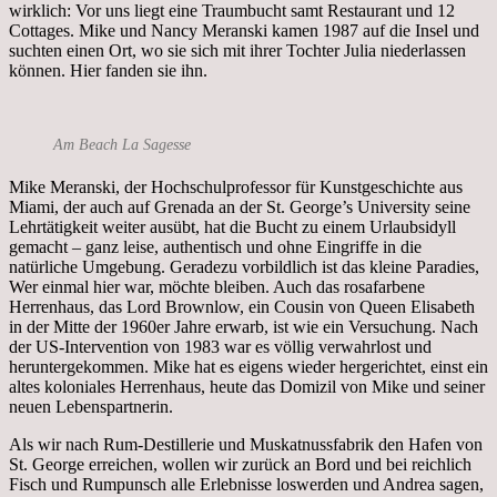
wirklich: Vor uns liegt eine Traumbucht samt Restaurant und 12
Cottages. Mike und Nancy Meranski kamen 1987 auf die Insel und
suchten einen Ort, wo sie sich mit ihrer Tochter Julia niederlassen
können. Hier fanden sie ihn.
Am Beach La Sagesse
Mike Meranski, der Hochschulprofessor für Kunstgeschichte aus
Miami, der auch auf Grenada an der St. George’s University seine
Lehrtätigkeit weiter ausübt, hat die Bucht zu einem Urlaubsidyll
gemacht – ganz leise, authentisch und ohne Eingriffe in die
natürliche Umgebung. Geradezu vorbildlich ist das kleine Paradies,
Wer einmal hier war, möchte bleiben. Auch das rosafarbene
Herrenhaus, das Lord Brownlow, ein Cousin von Queen Elisabeth
in der Mitte der 1960er Jahre erwarb, ist wie ein Versuchung. Nach
der US-Intervention von 1983 war es völlig verwahrlost und
heruntergekommen. Mike hat es eigens wieder hergerichtet, einst ein
altes koloniales Herrenhaus, heute das Domizil von Mike und seiner
neuen Lebenspartnerin.
Als wir nach Rum-Destillerie und Muskatnussfabrik den Hafen von
St. George erreichen, wollen wir zurück an Bord und bei reichlich
Fisch und Rumpunsch alle Erlebnisse loswerden und Andrea sagen,