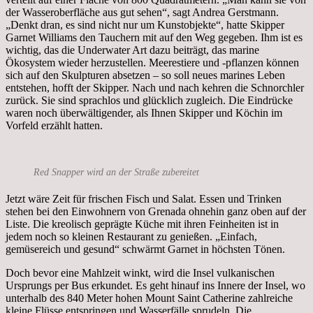
der Wasseroberfläche aus gut sehen“, sagt Andrea Gerstmann.
„Denkt dran, es sind nicht nur um Kunstobjekte“, hatte Skipper
Garnet Williams den Tauchern mit auf den Weg gegeben. Ihm ist es
wichtig, das die Underwater Art dazu beiträgt, das marine
Ökosystem wieder herzustellen. Meerestiere und -pflanzen können
sich auf den Skulpturen absetzen – so soll neues marines Leben
entstehen, hofft der Skipper. Nach und nach kehren die Schnorchler
zurück. Sie sind sprachlos und glücklich zugleich. Die Eindrücke
waren noch überwältigender, als Ihnen Skipper und Köchin im
Vorfeld erzählt hatten.
Red Snapper wird an der Straße zubereitet
Jetzt wäre Zeit für frischen Fisch und Salat. Essen und Trinken
stehen bei den Einwohnern von Grenada ohnehin ganz oben auf der
Liste. Die kreolisch geprägte Küche mit ihren Feinheiten ist in
jedem noch so kleinen Restaurant zu genießen. „Einfach,
gemüsereich und gesund“ schwärmt Garnet in höchsten Tönen.
Doch bevor eine Mahlzeit winkt, wird die Insel vulkanischen
Ursprungs per Bus erkundet. Es geht hinauf ins Innere der Insel, wo
unterhalb des 840 Meter hohen Mount Saint Catherine zahlreiche
kleine Flüsse entspringen und Wasserfälle sprudeln. Die