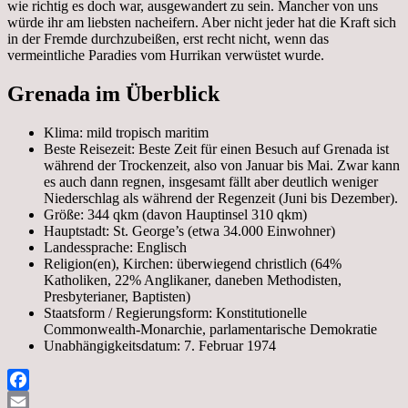
wie richtig es doch war, ausgewandert zu sein. Mancher von uns
würde ihr am liebsten nacheifern. Aber nicht jeder hat die Kraft sich
in der Fremde durchzubeißen, erst recht nicht, wenn das
vermeintliche Paradies vom Hurrikan verwüstet wurde.
Grenada im Überblick
Klima: mild tropisch maritim
Beste Reisezeit: Beste Zeit für einen Besuch auf Grenada ist
während der Trockenzeit, also von Januar bis Mai. Zwar kann
es auch dann regnen, insgesamt fällt aber deutlich weniger
Niederschlag als während der Regenzeit (Juni bis Dezember).
Größe: 344 qkm (davon Hauptinsel 310 qkm)
Hauptstadt: St. George’s (etwa 34.000 Einwohner)
Landessprache: Englisch
Religion(en), Kirchen: überwiegend christlich (64%
Katholiken, 22% Anglikaner, daneben Methodisten,
Presbyterianer, Baptisten)
Staatsform / Regierungsform: Konstitutionelle
Commonwealth-Monarchie, parlamentarische Demokratie
Unabhängigkeitsdatum: 7. Februar 1974
Facebook