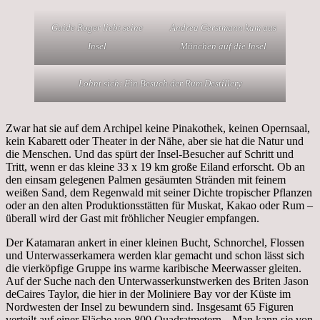
Guide Roger liebt seine
Andrea Gerstmann kam aus
Insel
München auf die Insel
Lohnt sich: Ein Besuch der Rum Destillery
Zwar hat sie auf dem Archipel keine Pinakothek, keinen Opernsaal,
kein Kabarett oder Theater in der Nähe, aber sie hat die Natur und
die Menschen. Und das spürt der Insel-Besucher auf Schritt und
Tritt, wenn er das kleine 33 x 19 km große Eiland erforscht. Ob an
den einsam gelegenen Palmen gesäumten Stränden mit feinem
weißen Sand, dem Regenwald mit seiner Dichte tropischer Pflanzen
oder an den alten Produktionsstätten für Muskat, Kakao oder Rum –
überall wird der Gast mit fröhlicher Neugier empfangen.
Der Katamaran ankert in einer kleinen Bucht, Schnorchel, Flossen
und Unterwasserkamera werden klar gemacht und schon lässt sich
die vierköpfige Gruppe ins warme karibische Meerwasser gleiten.
Auf der Suche nach den Unterwasserkunstwerken des Briten Jason
deCaires Taylor, die hier in der Moliniere Bay vor der Küste im
Nordwesten der Insel zu bewundern sind. Insgesamt 65 Figuren
verteilt auf einer Fläche von 800 Quadratmetern. „Man kann sie von