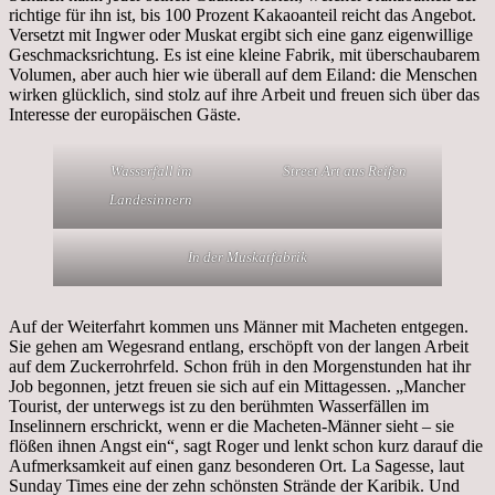
richtige für ihn ist, bis 100 Prozent Kakaoanteil reicht das Angebot.
Versetzt mit Ingwer oder Muskat ergibt sich eine ganz eigenwillige
Geschmacksrichtung. Es ist eine kleine Fabrik, mit überschaubarem
Volumen, aber auch hier wie überall auf dem Eiland: die Menschen
wirken glücklich, sind stolz auf ihre Arbeit und freuen sich über das
Interesse der europäischen Gäste.
Wasserfall im
Street Art aus Reifen
Landesinnern
In der Muskatfabrik
Auf der Weiterfahrt kommen uns Männer mit Macheten entgegen.
Sie gehen am Wegesrand entlang, erschöpft von der langen Arbeit
auf dem Zuckerrohrfeld. Schon früh in den Morgenstunden hat ihr
Job begonnen, jetzt freuen sie sich auf ein Mittagessen. „Mancher
Tourist, der unterwegs ist zu den berühmten Wasserfällen im
Inselinnern erschrickt, wenn er die Macheten-Männer sieht – sie
flößen ihnen Angst ein“, sagt Roger und lenkt schon kurz darauf die
Aufmerksamkeit auf einen ganz besonderen Ort. La Sagesse, laut
Sunday Times eine der zehn schönsten Strände der Karibik. Und