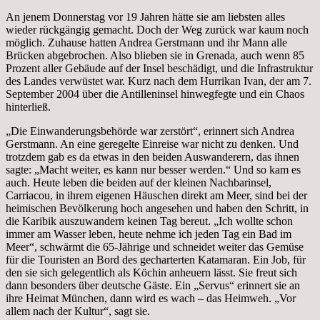
An jenem Donnerstag vor 19 Jahren hätte sie am liebsten alles
wieder rückgängig gemacht. Doch der Weg zurück war kaum noch
möglich. Zuhause hatten Andrea Gerstmann und ihr Mann alle
Brücken abgebrochen. Also blieben sie in Grenada, auch wenn 85
Prozent aller Gebäude auf der Insel beschädigt, und die Infrastruktur
des Landes verwüstet war. Kurz nach dem Hurrikan Ivan, der am 7.
September 2004 über die Antilleninsel hinwegfegte und ein Chaos
hinterließ.
„Die Einwanderungsbehörde war zerstört“, erinnert sich Andrea
Gerstmann. An eine geregelte Einreise war nicht zu denken. Und
trotzdem gab es da etwas in den beiden Auswanderern, das ihnen
sagte: „Macht weiter, es kann nur besser werden.“ Und so kam es
auch. Heute leben die beiden auf der kleinen Nachbarinsel,
Carriacou, in ihrem eigenen Häuschen direkt am Meer, sind bei der
heimischen Bevölkerung hoch angesehen und haben den Schritt, in
die Karibik auszuwandern keinen Tag bereut. „Ich wollte schon
immer am Wasser leben, heute nehme ich jeden Tag ein Bad im
Meer“, schwärmt die 65-Jährige und schneidet weiter das Gemüse
für die Touristen an Bord des gecharterten Katamaran. Ein Job, für
den sie sich gelegentlich als Köchin anheuern lässt. Sie freut sich
dann besonders über deutsche Gäste. Ein „Servus“ erinnert sie an
ihre Heimat München, dann wird es wach – das Heimweh. „Vor
allem nach der Kultur“, sagt sie.