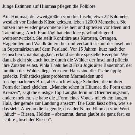
Junge Estinnen auf Hiiumaa pflegen die Folklore
Auf Hiiumaa, der zweitgrößten von drei Inseln, etwa 22 Kilometer
westlich vor Estlands Küste gelegen, leben 12000 Menschen. Sie
nutzen ihre wieder gewonnene Freiheit und sprießen vor Ideen und
Tatendrang. Auch Frau Jõgi hat eine Idee gewinnbringend
weiterentwickelt. Sie stellt Konfitüre aus Karotten, Orangen,
Hagebutten und Waldkräutern her und verkauft sie auf der Insel und
in Supermärkten auf dem Festland. Vor 15 Jahren, kurz nach der
estnischen Unabhängigkeit, erfand sie ihre spezielle Rezeptur. Wie
damals zieht sie auch heute durch die Wälder der Insel und pflückt
ihre Zutaten selbst. Pihla Thalu heißt Frau Jõgis alter Bauernhof, der
inmitten des Waldes liegt. Vor dem Haus sind die Tische üppig
gedeckt. Frühstücksgäste probieren Marmeladen und
frischgebackenes Brot, aber auch winzige Schollen, die in ihrer
Form der Insel gleichen. „Manche sehen in Hiiumaa die Form eines
Kreuzes“, sagt die einstige Top-Langläuferin im Orientierungslauf,
andere meinen, sie habe die „Form eines Vogels mit einem langen
Hals, der gerade zur Landung ansetzt“. Die Estin lässt offen, wie sie
das sieht. Aber an die Legende, dass der Name Hiiumaa vom Wort
„hiiud“ – Riesen, Helden – abstammt, daran glaubt sie ganz fest, es
ist ihre „Insel der Riesen“.