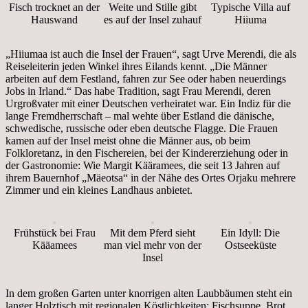
Fisch trocknet an der
Weite und Stille gibt
Typische Villa auf
Hauswand
es auf der Insel zuhauf
Hiiuma
„Hiiumaa ist auch die Insel der Frauen“, sagt Urve Merendi, die als
Reiseleiterin jeden Winkel ihres Eilands kennt. „Die Männer
arbeiten auf dem Festland, fahren zur See oder haben neuerdings
Jobs in Irland.“ Das habe Tradition, sagt Frau Merendi, deren
Urgroßvater mit einer Deutschen verheiratet war. Ein Indiz für die
lange Fremdherrschaft – mal wehte über Estland die dänische,
schwedische, russische oder eben deutsche Flagge. Die Frauen
kamen auf der Insel meist ohne die Männer aus, ob beim
Folkloretanz, in den Fischereien, bei der Kindererziehung oder in
der Gastronomie: Wie Margit Kääramees, die seit 13 Jahren auf
ihrem Bauernhof „Mäeotsa“ in der Nähe des Ortes Orjaku mehrere
Zimmer und ein kleines Landhaus anbietet.
Frühstück bei Frau
Mit dem Pferd sieht
Ein Idyll: Die
Kääamees
man viel mehr von der
Ostseeküste
Insel
In dem großen Garten unter knorrigen alten Laubbäumen steht ein
langer Holztisch mit regionalen Köstlichkeiten: Fischsuppe, Brot,