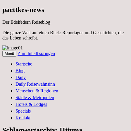
paettkes-news
Der Edelfedern Reiseblog
Die ganze Welt auf einen Blick: Reportagen und Geschichten, die
das Leben schreibt.
Zum Inhalt springen
Menü
Der Edelfedern Reiseblog – Die ganze
Paettkes News
Startseite
Welt auf einen Blick. Reportagen, Texte
Blog
und Geschichten aus dem Leben
Daily
Daily Reisewahnsinn
Menschen & Regionen
Städte & Metropolen
Hotels & Lodges
Specials
Kontakt
Schlagwortarchiv:
Hiiuma