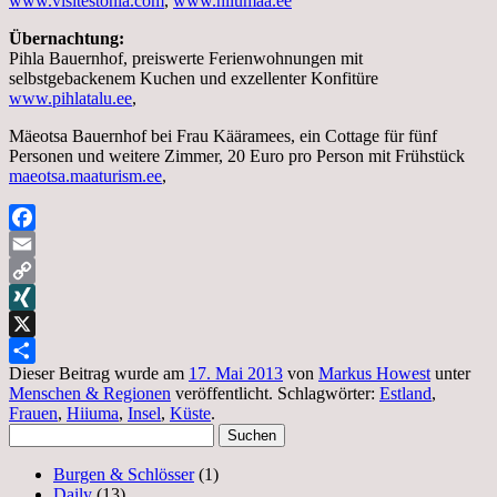
www.visitestonia.com
,
www.hiiumaa.ee
Übernachtung:
Pihla Bauernhof, preiswerte Ferienwohnungen mit
selbstgebackenem Kuchen und exzellenter Konfitüre
www.pihlatalu.ee
,
Mäeotsa Bauernhof bei Frau Kääramees, ein Cottage für fünf
Personen und weitere Zimmer, 20 Euro pro Person mit Frühstück
maeotsa.maaturism.ee
,
Facebook
Email
Copy
Link
XING
X
Dieser Beitrag wurde am
17. Mai 2013
von
Markus Howest
unter
Teilen
Menschen & Regionen
veröffentlicht. Schlagwörter:
Estland
,
Frauen
,
Hiiuma
,
Insel
,
Küste
.
Suchen
nach:
Burgen & Schlösser
(1)
Daily
(13)