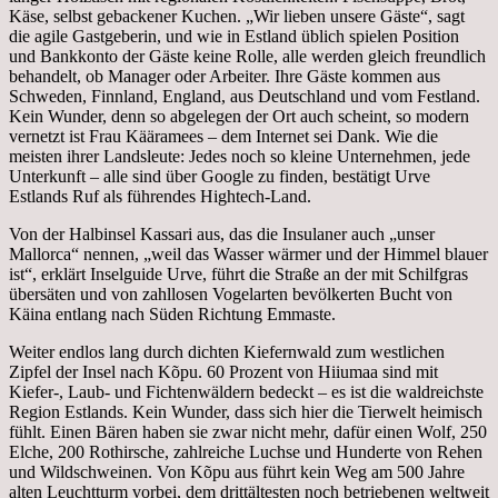
Käse, selbst gebackener Kuchen. „Wir lieben unsere Gäste“, sagt
die agile Gastgeberin, und wie in Estland üblich spielen Position
und Bankkonto der Gäste keine Rolle, alle werden gleich freundlich
behandelt, ob Manager oder Arbeiter. Ihre Gäste kommen aus
Schweden, Finnland, England, aus Deutschland und vom Festland.
Kein Wunder, denn so abgelegen der Ort auch scheint, so modern
vernetzt ist Frau Kääramees – dem Internet sei Dank. Wie die
meisten ihrer Landsleute: Jedes noch so kleine Unternehmen, jede
Unterkunft – alle sind über Google zu finden, bestätigt Urve
Estlands Ruf als führendes Hightech-Land.
Von der Halbinsel Kassari aus, das die Insulaner auch „unser
Mallorca“ nennen, „weil das Wasser wärmer und der Himmel blauer
ist“, erklärt Inselguide Urve, führt die Straße an der mit Schilfgras
übersäten und von zahllosen Vogelarten bevölkerten Bucht von
Käina entlang nach Süden Richtung Emmaste.
Weiter endlos lang durch dichten Kiefernwald zum westlichen
Zipfel der Insel nach Kõpu. 60 Prozent von Hiiumaa sind mit
Kiefer-, Laub- und Fichtenwäldern bedeckt – es ist die waldreichste
Region Estlands. Kein Wunder, dass sich hier die Tierwelt heimisch
fühlt. Einen Bären haben sie zwar nicht mehr, dafür einen Wolf, 250
Elche, 200 Rothirsche, zahlreiche Luchse und Hunderte von Rehen
und Wildschweinen. Von Kõpu aus führt kein Weg am 500 Jahre
alten Leuchtturm vorbei, dem drittältesten noch betriebenen weltweit