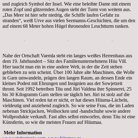
und zugleich Symbol der Insel. Wie eine beleibte Dame mit einem
roten Zopf und glitzernden Augen sieht der Turm von weitem aus.
„Das Meer ist hier sehr niedrig, die Schiffe laufen Gefahr zu
stranden“, weiß Urve aus vielen Seemanns-Geschichten, die um den
auf einem 68 Meter hohen Hügel thronenden Leuchtturm ranken.
Nahe der Ortschaft Vaemla steht ein langes weißes Herrenhaus aus
dem 19. Jahrhundert – Sitz des Familienunternehmens Hiiu Vill.
Hier taucht man ein in eine andere Welt, in der die Zeit stehen
geblieben zu sein scheint. Über 100 Jahre alte Maschinen, die Wolle
in Garn umwandeln, prägen den langen Raum, an dessen Ende ein
kleines Podest mit Ehrungen und Insignien aus der Sowjetzeit
thront. Seit 1992 betreiben Tiiu und Jüri Valdma ihre Spinnerei, 25
bis 30 Kilogramm Garn stellen sie täglich her. Jüri ist stolz auf die
Maschinen. Viel reden tut er nicht, er hat dieses Hiiuma-Lächeln,
vieldeutig und anziehend zugleich. So wie seine Frau, die im Laden
nebenan Strickjacken, Wollsocken und -handschuhe sowie andere
Wollprodukte verkauft. Fast alles selbst entworfen, denn Tiiu ist eine
Künstlerin, so wie die meisten Frauen auf Hiiumaa.
Mehr Information