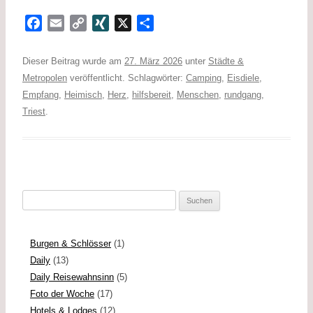
F
E
C
X
X
T
a
m
o
I
e
c
a
p
N
i
Dieser Beitrag wurde am
27. März 2026
unter
Städte &
e
i
y
G
l
Metropolen
veröffentlicht. Schlagwörter:
Camping
,
Eisdiele
,
b
l
L
e
Empfang
,
Heimisch
,
Herz
,
hilfsbereit
,
Menschen
,
rundgang
,
o
i
n
Triest
.
o
n
k
k
Suchen
nach:
Burgen & Schlösser
(1)
Daily
(13)
Daily Reisewahnsinn
(5)
Foto der Woche
(17)
Hotels & Lodges
(12)