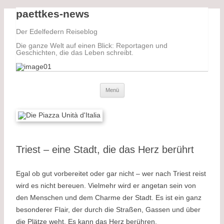
paettkes-news
Der Edelfedern Reiseblog
Die ganze Welt auf einen Blick: Reportagen und
Geschichten, die das Leben schreibt.
Der Edelfedern Reiseblog – Die ganze
Paettkes News
Zum Inhalt springen
Menü
Welt auf einen Blick. Reportagen, Texte
und Geschichten aus dem Leben
Triest – eine Stadt, die das Herz berührt
Egal ob gut vorbereitet oder gar nicht – wer nach Triest reist
wird es nicht bereuen. Vielmehr wird er angetan sein von
den Menschen und dem Charme der Stadt. Es ist ein ganz
besonderer Flair, der durch die Straßen, Gassen und über
die Plätze weht. Es kann das Herz berühren.