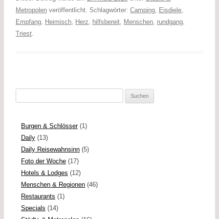
k
i
i
Metropolen
veröffentlicht. Schlagwörter:
Camping
,
Eisdiele
,
n
l
Empfang
,
Heimisch
,
Herz
,
hilfsbereit
,
Menschen
,
rundgang
,
k
e
Triest
.
n
Suchen
nach:
Burgen & Schlösser
(1)
Daily
(13)
Daily Reisewahnsinn
(5)
Foto der Woche
(17)
Hotels & Lodges
(12)
Menschen & Regionen
(46)
Restaurants
(1)
Specials
(14)