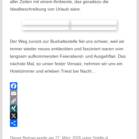
aller Zeiten mit einem Ambiente, das geradezu die
Idealbeschreibung von Urlaub wäre.
Der Weg zurück zur Bushaltestelle fiel uns schwer, weil wir
immer wieder neues entdeckten und fasziniert waren vom
langsam aufkommenden Feierabend- und Ausgehflair. Das
nächste Mal, so unser fester Vorsatz, nehmen wir uns ein
Hotelzimmer und erleben Triest bei Nacht…
F
a
E
c
m
C
e
a
o
X
b
i
p
I
X
o
l
y
N
T
o
L
G
e
Dieser Beitrag wurde am
27. März 2026
unter
Städte &