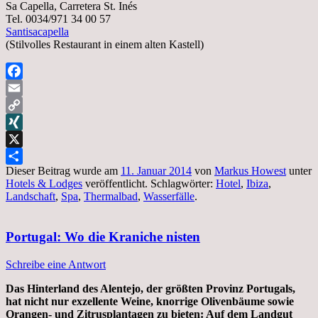
Sa Capella, Carretera St. Inés
Tel. 0034/971 34 00 57
Santisacapella
(Stilvolles Restaurant in einem alten Kastell)
Facebook
Email
Copy
Link
XING
X
Dieser Beitrag wurde am
11. Januar 2014
von
Markus Howest
unter
Teilen
Hotels & Lodges
veröffentlicht. Schlagwörter:
Hotel
,
Ibiza
,
Landschaft
,
Spa
,
Thermalbad
,
Wasserfälle
.
Portugal: Wo die Kraniche nisten
Schreibe eine Antwort
Das Hinterland des Alentejo, der größten Provinz Portugals,
hat nicht nur exzellente Weine, knorrige Olivenbäume sowie
Orangen- und Zitrusplantagen zu bieten: Auf dem Landgut