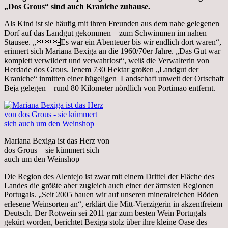
„Dos Grous“ sind auch Kraniche zuhause.
Als Kind ist sie häufig mit ihren Freunden aus dem nahe gelegenen
Dorf auf das Landgut gekommen – zum Schwimmen im nahen
Stausee. „Es war ein Abenteuer bis wir endlich dort waren“,
er­innert sich Mariana Bexiga an die 1960/70er Jah­re. „Das Gut war
komplett verwildert und ver­wahr­lost“, weiß die Verwalterin von
Herdade dos Grous. Jenem 730 Hektar großen „Landgut der
Kraniche“ inmitten einer hügeligen Landschaft unweit der Ortschaft
Beja gelegen – rund 80 Kilometer nördlich von Portimao entfernt.
Mariana Bexiga ist das Herz von
dos Grous – sie kümmert sich
auch um den Weinshop
Die Region des Alentejo ist zwar mit einem Drittel der Fläche des
Landes die größte aber zugleich auch einer der ärmsten Regionen
Portugals. „Seit 2005 bauen wir auf unseren mineralreichen Böden
erlesene Weinsorten an“, erklärt die Mitt-Vierzigerin in akzentfreiem
Deutsch. Der Rotwein sei 2011 gar zum besten Wein Portugals
gekürt worden, berichtet Bexiga stolz über ihre kleine Oase des