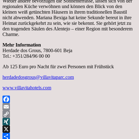
Wieder andere bevorzugen die Sonnenterrasse, lassen sich von der
regionalen Küche verwöhnen und können den Blick von den
kleinen weiß getünchten Häusern in ihrem traditionellen Baustil
nicht abwenden. Mariana Bexiga hat keine Sekunde bereut in ihre
Heimat zurückgekehrt zu sein, wie sie bekennt. Sie gehört jetzt zu
den tragenden Säulen des Alentejo – einer Region mit besonderem
Charme.
Mehr Information
Herdade dos Grous, 7800-601 Beja
Tel.: +351/284/96 00 00
Ab 125 Euro pro Nacht für zwei Personen mit Frühstück
herdadedosgrous@villavitaparc.com
www.villavitahotels.com
Facebook
Email
Copy
Link
XING
X