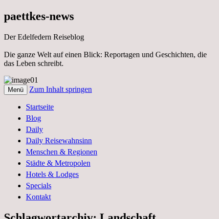
paettkes-news
Der Edelfedern Reiseblog
Die ganze Welt auf einen Blick: Reportagen und Geschichten, die
das Leben schreibt.
Zum Inhalt springen
Menü
Der Edelfedern Reiseblog – Die ganze
Paettkes News
Startseite
Welt auf einen Blick. Reportagen, Texte
Blog
und Geschichten aus dem Leben
Daily
Daily Reisewahnsinn
Menschen & Regionen
Städte & Metropolen
Hotels & Lodges
Specials
Kontakt
Schlagwortarchiv:
Landschaft