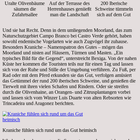
Uralte Olivenbäume
Auf der Terrasse des
200 Iberische
säumen die
Herrenhauses geniießt
Schweine tümmeln
Zufahrtsallee
man die Landschaft
sich auf dem Gut
Und sie hat Recht. Denn in dem umliegenden Moorland, das zum
Naturschutzgebiet Campo Branco bei Castro Verde gehört, haben
sowohl endemische Vogelarten wie auch Zugvögel ihr zuhause.
Besonders Kraniche – Namenspatron des Gutes – mögen das
Moorland und nisten auf Häusern, Türmen und Masten. „Ein
typisches Bild für die Gegend“, unterstreicht Bexiga. Von der nahen
Küste her kommen die Touristen teils nur für einen Tag und lassen
sich von der Ruhe und Stille der Umgebung verführen. Zu Fuß, per
Rad oder mit dem Pferd erkunden sie das Gut, verfolgen amüsiert
das Getümmel der rund 200 iberischen Schweine, und genießen die
Tierwelt mit ihren vielen Schafen und Rindern. Oder sie streifen
durch die Olivenhaine, an Orangen- und Zitrusplantangen vorbei
und lassen sich vom Winzer Luis Duarte von alten Rebsorten wie
Trincadeira und Aragonez berichten.
Kraniche fühlen sich rund um das Gut heimisch