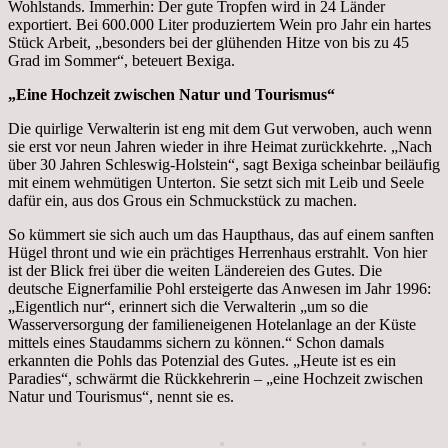
Wohlstands. Immerhin: Der gute Tropfen wird in 24 Länder
exportiert. Bei 600.000 Liter produziertem Wein pro Jahr ein hartes
Stück Arbeit, „besonders bei der glühenden Hitze von bis zu 45
Grad im Sommer“, beteuert Bexiga.
„Eine Hochzeit zwischen Natur und Tourismus“
Die quirlige Verwalterin ist eng mit dem Gut verwoben, auch wenn
sie erst vor neun Jahren wieder in ihre Heimat zurückkehrte. „Nach
über 30 Jahren Schleswig-Holstein“, sagt Bexiga scheinbar beiläufig
mit einem wehmütigen Unterton. Sie setzt sich mit Leib und Seele
dafür ein, aus dos Grous ein Schmuckstück zu machen.
So kümmert sie sich auch um das Haupthaus, das auf einem sanften
Hügel thront und wie ein prächtiges Herrenhaus erstrahlt. Von hier
ist der Blick frei über die weiten Ländereien des Gutes. Die
deutsche Eignerfamilie Pohl ersteigerte das Anwesen im Jahr 1996:
„Eigentlich nur“, erinnert sich die Verwalterin „um so die
Wasserversorgung der familieneigenen Hotelanlage an der Küste
mittels eines Staudamms sichern zu können.“ Schon damals
erkannten die Pohls das Potenzial des Gutes. „Heute ist es ein
Paradies“, schwärmt die Rückkehrerin – „eine Hochzeit zwischen
Natur und Tourismus“, nennt sie es.