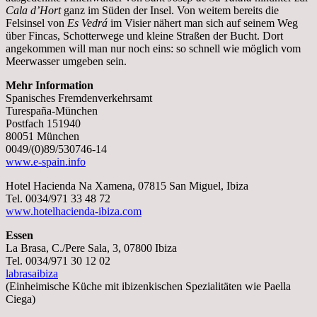
Cala d’Hort
ganz im Süden der Insel. Von weitem bereits die
Felsinsel von
Es Vedrá
im Visier nähert man sich auf seinem Weg
über Fincas, Schotterwege und kleine Straßen der Bucht. Dort
angekommen will man nur noch eins: so schnell wie möglich vom
Meerwasser umgeben sein.
Mehr Information
Spanisches Fremdenverkehrsamt
Turespaña-München
Postfach 151940
80051 München
0049/(0)89/530746-14
www.e-spain.info
Hotel Hacienda Na Xamena, 07815 San Miguel, Ibiza
Tel. 0034/971 33 48 72
www.hotelhacienda-ibiza.com
Essen
La Brasa, C./Pere Sala, 3, 07800 Ibiza
Tel. 0034/971 30 12 02
labrasaibiza
(Einheimische Küche mit ibizenkischen Spezialitäten wie Paella
Ciega)