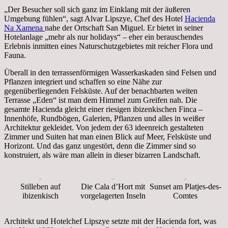
„Der Besucher soll sich ganz im Einklang mit der äußeren
Umgebung fühlen“, sagt Alvar Lipszye, Chef des Hotel
Hacienda
Na Xamena
nahe der Ortschaft San Miguel. Er bietet in seiner
Hotelanlage „mehr als nur holidays“ – eher ein berauschendes
Erlebnis inmitten eines Naturschutzgebietes mit reicher Flora und
Fauna.
Überall in den terrassenförmigen Wasserkaskaden sind Felsen und
Pflanzen integriert und schaffen so eine Nähe zur
gegenüberliegenden Felsküste. Auf der benachbarten weiten
Terrasse „Eden“ ist man dem Himmel zum Greifen nah. Die
gesamte Hacienda gleicht einer riesigen ibizenkischen Finca –
Innenhöfe, Rundbögen, Galerien, Pflanzen und alles in weißer
Architektur gekleidet. Von jedem der 63 ideenreich gestalteten
Zimmer und Suiten hat man einen Blick auf Meer, Felsküste und
Horizont. Und das ganz ungestört, denn die Zimmer sind so
konstruiert, als wäre man allein in dieser bizarren Landschaft.
Stilleben auf
Die Cala d’Hort mit
Sunset am Platjes-des-
ibizenkisch
vorgelagerten Inseln
Comtes
Architekt und Hotelchef Lipszye setzte mit der Hacienda fort, was