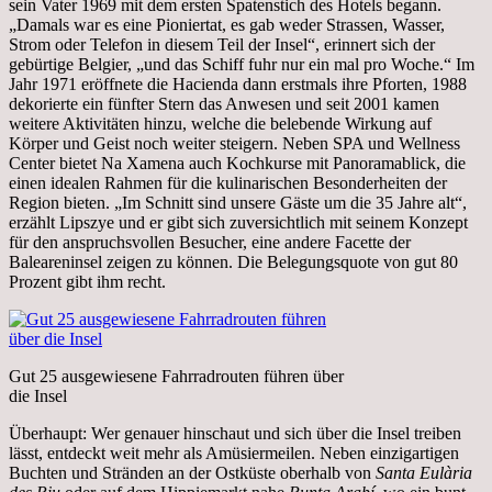
sein Vater 1969 mit dem ersten Spatenstich des Hotels begann.
„Damals war es eine Pioniertat, es gab weder Strassen, Wasser,
Strom oder Telefon in diesem Teil der Insel“, erinnert sich der
gebürtige Belgier, „und das Schiff fuhr nur ein mal pro Woche.“ Im
Jahr 1971 eröffnete die Hacienda dann erstmals ihre Pforten, 1988
dekorierte ein fünfter Stern das Anwesen und seit 2001 kamen
weitere Aktivitäten hinzu, welche die belebende Wirkung auf
Körper und Geist noch weiter steigern. Neben SPA und Wellness
Center bietet Na Xamena auch Kochkurse mit Panoramablick, die
einen idealen Rahmen für die kulinarischen Besonderheiten der
Region bieten. „Im Schnitt sind unsere Gäste um die 35 Jahre alt“,
erzählt Lipszye und er gibt sich zuversichtlich mit seinem Konzept
für den anspruchsvollen Besucher, eine andere Facette der
Baleareninsel zeigen zu können. Die Belegungsquote von gut 80
Prozent gibt ihm recht.
Gut 25 ausgewiesene Fahrradrouten führen über
die Insel
Überhaupt: Wer genauer hinschaut und sich über die Insel treiben
lässt, entdeckt weit mehr als Amüsiermeilen. Neben einzigartigen
Buchten und Stränden an der Ostküste oberhalb von
Santa Eulària