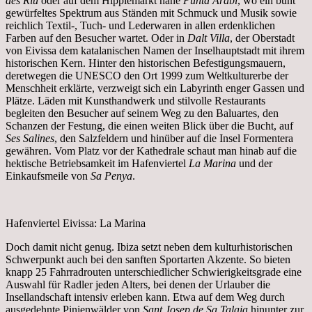
des Riu
oder auf dem Hippiemarkt nahe
Punta Arabí
, wo ein bunt
gewürfeltes Spektrum aus Ständen mit Schmuck und Musik sowie
reichlich Textil-, Tuch- und Lederwaren in allen erdenklichen
Farben auf den Besucher wartet. Oder in
Dalt Villa
, der Oberstadt
von Eivissa dem katalanischen Namen der Inselhauptstadt mit ihrem
historischen Kern. Hinter den historischen Befestigungsmauern,
deretwegen die UNESCO den Ort 1999 zum Weltkulturerbe der
Menschheit erklärte, verzweigt sich ein Labyrinth enger Gassen und
Plätze. Läden mit Kunsthandwerk und stilvolle Restaurants
begleiten den Besucher auf seinem Weg zu den Baluartes, den
Schanzen der Festung, die einen weiten Blick über die Bucht, auf
Ses Salines
, den Salzfeldern und hinüber auf die Insel Formentera
gewähren. Vom Platz vor der Kathedrale schaut man hinab auf die
hektische Betriebsamkeit im Hafenviertel
La Marina
und der
Einkaufsmeile von
Sa Penya
.
Hafenviertel Eivissa: La Marina
Doch damit nicht genug. Ibiza setzt neben dem kulturhistorischen
Schwerpunkt auch bei den sanften Sportarten Akzente. So bieten
knapp 25 Fahrradrouten unterschiedlicher Schwierigkeitsgrade eine
Auswahl für Radler jeden Alters, bei denen der Urlauber die
Insellandschaft intensiv erleben kann. Etwa auf dem Weg durch
ausgedehnte Pinienwälder von
Sant Josep de Sa Talaia
hinunter zur