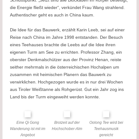
Schlusspunkt. „Jetzt sind alle Blockaden im Körper beseitigt,
die Energie fließt wieder“, verkündet Frau Wang strahlend.
Authentischer geht es auch in China kaum.
Die Idee für das Bauwerk, erzählt Karin Leeb, sei auf einer
Reise nach China im Jahre 1998 entstanden. Der Besuch
eines Teehauses brachte die Leebs auf die Idee ihren
eigenen Turm am See zu errichten. Professor Zhang, ein
oberster Denkmalschützer aus der Provinz Henan, reiste
seither mehrmals in die österreichischen Hochalpen um
zusammen mit heimischen Planern das Bauwerk zu
verwirklichen. Hochgezogen wurde es in nur drei Wochen
aus Tiroler Weißtanne als Rohgerüst. Gut ein Jahr zog ins
Land bis der Turm eingeweiht werden konnte.
Eine Qi Gong
Brotzeit auf der
Oolong Tee wird bei
Wanderung ist mit im
Hochschober-Alm
Teehausmusik
Angebot
gereicht