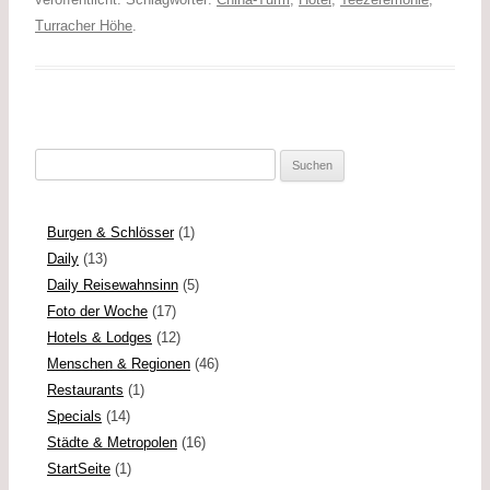
b
l
L
e
Turracher Höhe
.
o
i
n
o
n
k
k
Suchen
nach:
Burgen & Schlösser
(1)
Daily
(13)
Daily Reisewahnsinn
(5)
Foto der Woche
(17)
Hotels & Lodges
(12)
Menschen & Regionen
(46)
Restaurants
(1)
Specials
(14)
Städte & Metropolen
(16)
StartSeite
(1)