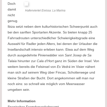
Doch
damit
Hafenviertel Eivissa: La Marina
nicht
genug.
Ibiza setzt neben dem kulturhistorischen Schwerpunkt auch
bei den sanften Sportarten Akzente. So bieten knapp 25
Fahrradrouten unterschiedlicher Schwierigkeitsgrade eine
Auswahl für Radler jeden Alters, bei denen der Urlauber die
Insellandschaft intensiv erleben kann. Etwa auf dem Weg
durch ausgedehnte Pinienwälder von
Sant Josep de Sa
Talaia
hinunter zur
Cala d’Hort
ganz im Süden der Insel. Von
weitem bereits die Felsinsel von
Es Vedrá
im Visier nähert
man sich auf seinem Weg über Fincas, Schotterwege und
kleine Straßen der Bucht. Dort angekommen will man nur
noch eins: so schnell wie möglich vom Meerwasser
umgeben sein.
Mehr Information
Spanisches Fremdenverkehrsamt