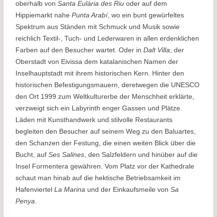
oberhalb von
Santa Eulària des Riu
oder auf dem
Hippiemarkt nahe
Punta Arabí
, wo ein bunt gewürfeltes
Spektrum aus Ständen mit Schmuck und Musik sowie
reichlich Textil-, Tuch- und Lederwaren in allen erdenklichen
Farben auf den Besucher wartet. Oder in
Dalt Villa
, der
Oberstadt von Eivissa dem katalanischen Namen der
Inselhauptstadt mit ihrem historischen Kern. Hinter den
historischen Befestigungsmauern, deretwegen die UNESCO
den Ort 1999 zum Weltkulturerbe der Menschheit erklärte,
verzweigt sich ein Labyrinth enger Gassen und Plätze.
Läden mit Kunsthandwerk und stilvolle Restaurants
begleiten den Besucher auf seinem Weg zu den Baluartes,
den Schanzen der Festung, die einen weiten Blick über die
Bucht, auf
Ses Salines
, den Salzfeldern und hinüber auf die
Insel Formentera gewähren. Vom Platz vor der Kathedrale
schaut man hinab auf die hektische Betriebsamkeit im
Hafenviertel
La Marina
und der Einkaufsmeile von
Sa
Penya
.