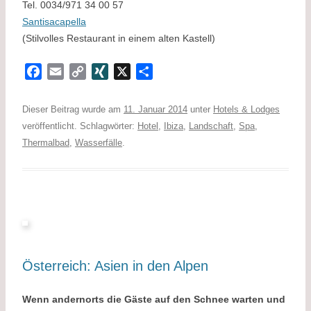
Tel. 0034/971 34 00 57
Santisacapella
(Stilvolles Restaurant in einem alten Kastell)
F
E
C
X
X
T
a
m
o
I
e
c
a
p
N
i
Dieser Beitrag wurde am
11. Januar 2014
unter
Hotels & Lodges
e
i
y
G
l
veröffentlicht. Schlagwörter:
Hotel
,
Ibiza
,
Landschaft
,
Spa
,
b
l
L
e
Thermalbad
,
Wasserfälle
.
o
i
n
o
n
k
k
Österreich: Asien in den Alpen
Wenn andernorts die Gäste auf den Schnee warten und