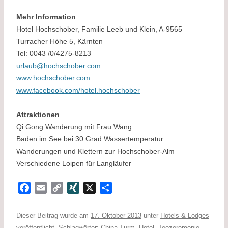
Mehr Information
Hotel Hochschober, Familie Leeb und Klein, A-9565
Turracher Höhe 5, Kärnten
Tel: 0043 /0/4275-8213
urlaub@hochschober.com
www.hochschober.com
www.facebook.com/hotel.hochschober
Attraktionen
Qi Gong Wanderung mit Frau Wang
Baden im See bei 30 Grad Wassertemperatur
Wanderungen und Klettern zur Hochschober-Alm
Verschiedene Loipen für Langläufer
F
E
C
X
X
T
a
m
o
I
e
c
a
p
N
i
Dieser Beitrag wurde am
17. Oktober 2013
unter
Hotels & Lodges
e
i
y
G
l
veröffentlicht. Schlagwörter:
China-Turm
,
Hotel
,
Teezeremonie
,