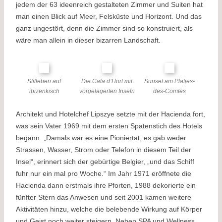
jedem der 63 ideenreich gestalteten Zimmer und Suiten hat
man einen Blick auf Meer, Felsküste und Horizont. Und das
ganz ungestört, denn die Zimmer sind so konstruiert, als
wäre man allein in dieser bizarren Landschaft.
Stilleben auf
Die Cala d’Hort mit
Sunset am Platjes-
ibizenkisch
vorgelagerten Inseln
des-Comtes
Architekt und Hotelchef Lipszye setzte mit der Hacienda fort,
was sein Vater 1969 mit dem ersten Spatenstich des Hotels
begann. „Damals war es eine Pioniertat, es gab weder
Strassen, Wasser, Strom oder Telefon in diesem Teil der
Insel“, erinnert sich der gebürtige Belgier, „und das Schiff
fuhr nur ein mal pro Woche.“ Im Jahr 1971 eröffnete die
Hacienda dann erstmals ihre Pforten, 1988 dekorierte ein
fünfter Stern das Anwesen und seit 2001 kamen weitere
Aktivitäten hinzu, welche die belebende Wirkung auf Körper
und Geist noch weiter steigern. Neben SPA und Wellness