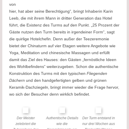
von
hier, hat aber seine Berechtigung“, bringt Inhaberin Karin
Leeb, die mit ihrem Mann in dritter Generation das Hotel
führt, die Existenz des Turms auf den Punkt. „25 Prozent der
Gäste nutzen den Turm bereits in irgendeiner Form“, sagt
die quirlige Hotelchefin. Denn außer der Teezeremonie
bietet der Chinaturm auf vier Etagen weitere Angebote wie
Yoga, Meditation und chinesische Massagen und erfüllt
damit das Ziel des Hauses: den Gästen „fernöstliche Ideen
des Wohlbefindens“ weiterzugeben. Schon die authentische
Konstruktion des Turms mit den typischen
Fliegenden
Dächern
und den handgefertigten gelben und grünen
Keramik-Dachziegeln, bringt immer wieder die Frage hervor,
wo sich der Besucher denn wirklich befindet.
Der Meister
Authentische Details
Der Turm entstand in
zelebriert die
wie die
nur drei Wochen aus