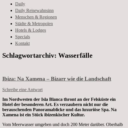
und Geschichten aus dem Leben
Daily
Daily Reisewahnsinn
Menschen & Regionen
Städte & Metropolen
Hotels & Lodges
Specials
Kontakt
Schlagwortarchiv:
Wasserfälle
Ibiza: Na Xamena – Bizarr wie die Landschaft
Schreibe eine Antwort
Im Nordwesten der Isla Blanca thront an der Felsküste ein
Hotel der besonderen Art. Es verzaubern nicht nur die
berauschenden Panoramablicke und das luxuriöse Spa. Na
Xamena ist ein Stück ibizenkischer Kultur.
Vom Meerwasser umgeben und doch 200 Meter darüber. Oberhalb