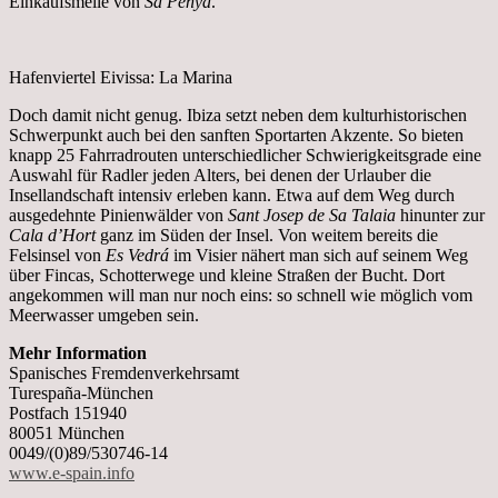
Einkaufsmeile von
Sa Penya
.
Hafenviertel Eivissa: La Marina
Doch damit nicht genug. Ibiza setzt neben dem kulturhistorischen
Schwerpunkt auch bei den sanften Sportarten Akzente. So bieten
knapp 25 Fahrradrouten unterschiedlicher Schwierigkeitsgrade eine
Auswahl für Radler jeden Alters, bei denen der Urlauber die
Insellandschaft intensiv erleben kann. Etwa auf dem Weg durch
ausgedehnte Pinienwälder von
Sant Josep de Sa Talaia
hinunter zur
Cala d’Hort
ganz im Süden der Insel. Von weitem bereits die
Felsinsel von
Es Vedrá
im Visier nähert man sich auf seinem Weg
über Fincas, Schotterwege und kleine Straßen der Bucht. Dort
angekommen will man nur noch eins: so schnell wie möglich vom
Meerwasser umgeben sein.
Mehr Information
Spanisches Fremdenverkehrsamt
Turespaña-München
Postfach 151940
80051 München
0049/(0)89/530746-14
www.e-spain.info