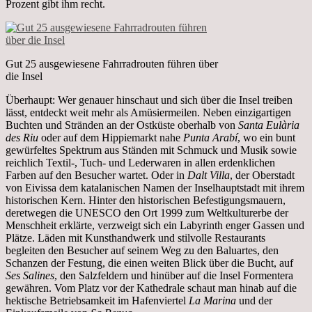
Prozent gibt ihm recht.
Gut 25 ausgewiesene Fahrradrouten führen über
die Insel
Überhaupt: Wer genauer hinschaut und sich über die Insel treiben
lässt, entdeckt weit mehr als Amüsiermeilen. Neben einzigartigen
Buchten und Stränden an der Ostküste oberhalb von
Santa Eulària
des Riu
oder auf dem Hippiemarkt nahe
Punta Arabí
, wo ein bunt
gewürfeltes Spektrum aus Ständen mit Schmuck und Musik sowie
reichlich Textil-, Tuch- und Lederwaren in allen erdenklichen
Farben auf den Besucher wartet. Oder in
Dalt Villa
, der Oberstadt
von Eivissa dem katalanischen Namen der Inselhauptstadt mit ihrem
historischen Kern. Hinter den historischen Befestigungsmauern,
deretwegen die UNESCO den Ort 1999 zum Weltkulturerbe der
Menschheit erklärte, verzweigt sich ein Labyrinth enger Gassen und
Plätze. Läden mit Kunsthandwerk und stilvolle Restaurants
begleiten den Besucher auf seinem Weg zu den Baluartes, den
Schanzen der Festung, die einen weiten Blick über die Bucht, auf
Ses Salines
, den Salzfeldern und hinüber auf die Insel Formentera
gewähren. Vom Platz vor der Kathedrale schaut man hinab auf die
hektische Betriebsamkeit im Hafenviertel
La Marina
und der