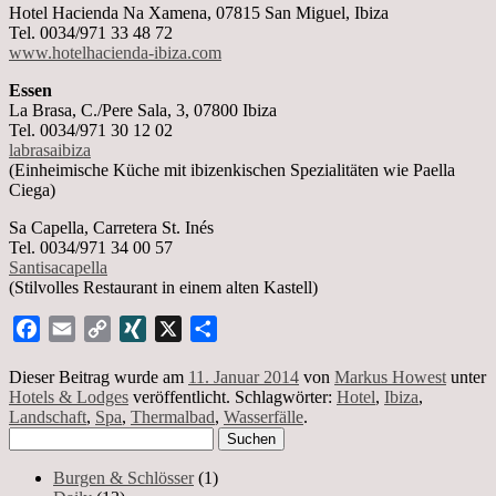
Hotel Hacienda Na Xamena, 07815 San Miguel, Ibiza
Tel. 0034/971 33 48 72
www.hotelhacienda-ibiza.com
Essen
La Brasa, C./Pere Sala, 3, 07800 Ibiza
Tel. 0034/971 30 12 02
labrasaibiza
(Einheimische Küche mit ibizenkischen Spezialitäten wie Paella
Ciega)
Sa Capella, Carretera St. Inés
Tel. 0034/971 34 00 57
Santisacapella
(Stilvolles Restaurant in einem alten Kastell)
Facebook
Email
Copy
XING
X
Teilen
Link
Dieser Beitrag wurde am
11. Januar 2014
von
Markus Howest
unter
Hotels & Lodges
veröffentlicht. Schlagwörter:
Hotel
,
Ibiza
,
Landschaft
,
Spa
,
Thermalbad
,
Wasserfälle
.
Suchen
nach:
Burgen & Schlösser
(1)