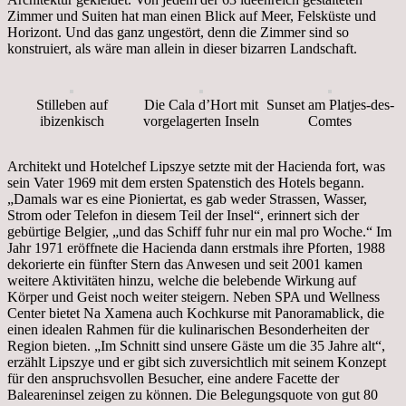
Zimmer und Suiten hat man einen Blick auf Meer, Felsküste und
Horizont. Und das ganz ungestört, denn die Zimmer sind so
konstruiert, als wäre man allein in dieser bizarren Landschaft.
Stilleben auf
Die Cala d’Hort mit
Sunset am Platjes-des-
ibizenkisch
vorgelagerten Inseln
Comtes
Architekt und Hotelchef Lipszye setzte mit der Hacienda fort, was
sein Vater 1969 mit dem ersten Spatenstich des Hotels begann.
„Damals war es eine Pioniertat, es gab weder Strassen, Wasser,
Strom oder Telefon in diesem Teil der Insel“, erinnert sich der
gebürtige Belgier, „und das Schiff fuhr nur ein mal pro Woche.“ Im
Jahr 1971 eröffnete die Hacienda dann erstmals ihre Pforten, 1988
dekorierte ein fünfter Stern das Anwesen und seit 2001 kamen
weitere Aktivitäten hinzu, welche die belebende Wirkung auf
Körper und Geist noch weiter steigern. Neben SPA und Wellness
Center bietet Na Xamena auch Kochkurse mit Panoramablick, die
einen idealen Rahmen für die kulinarischen Besonderheiten der
Region bieten. „Im Schnitt sind unsere Gäste um die 35 Jahre alt“,
erzählt Lipszye und er gibt sich zuversichtlich mit seinem Konzept
für den anspruchsvollen Besucher, eine andere Facette der
Baleareninsel zeigen zu können. Die Belegungsquote von gut 80