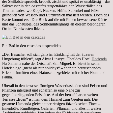
der Steilküste sprudelt, brodelt, zischt und spritzt es unablässig – das
Salzwasser in den
cascadas suspendidas
, den Wasserfällen des
Thermalbades, wo Kopf, Nacken, Hüfte, Schenkel und Füße
gründlich von Wasser- und Luftstrahlen massiert werden. Doch das
Beste kommt erst: Der Blick auf die mit Pinien bewachsene Küste
und das Schauspiel des Sonnenuntergangs an diesem besonderen
Ort im Nordwesten Ibizas.
Ein Bad in den cascadas suspendidas
„Der Besucher soll sich ganz im Einklang mit der äußeren
Umgebung fühlen“, sagt Alvar Lipszye, Chef des Hotel
Hacienda
Na Xamena
nahe der Ortschaft San Miguel. Er bietet in seiner
Hotelanlage „mehr als nur holidays“ – eher ein berauschendes
Erlebnis inmitten eines Naturschutzgebietes mit reicher Flora und
Fauna.
Überall in den terrassenförmigen Wasserkaskaden sind Felsen und
Pflanzen integriert und schaffen so eine Nähe zur
gegenüberliegenden Felsküste. Auf der benachbarten weiten
Terrasse „Eden“ ist man dem Himmel zum Greifen nah. Die
gesamte Hacienda gleicht einer riesigen ibizenkischen Finca –
Innenhöfe, Rundbögen, Galerien, Pflanzen und alles in weißer
Architektur gekleidet. Von jedem der 63 ideenreich gestalteten