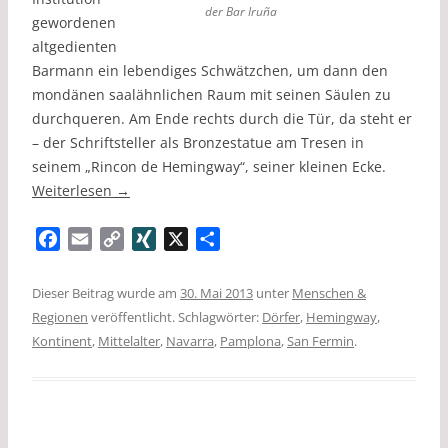
der Bar Iruña
gewordenen
altgedienten
Barmann ein lebendiges Schwätzchen, um dann den
mondänen saalähnlichen Raum mit seinen Säulen zu
durchqueren. Am Ende rechts durch die Tür, da steht er
– der Schriftsteller als Bronzestatue am Tresen in
seinem „Rincon de Hemingway“, seiner kleinen Ecke.
Weiterlesen
→
F
E
C
X
X
T
a
m
o
I
e
c
a
p
N
i
Dieser Beitrag wurde am
30. Mai 2013
unter
Menschen &
e
i
y
G
l
Regionen
veröffentlicht. Schlagwörter:
Dörfer
,
Hemingway
,
b
l
L
e
Kontinent
,
Mittelalter
,
Navarra
,
Pamplona
,
San Fermin
.
o
i
n
o
n
k
k